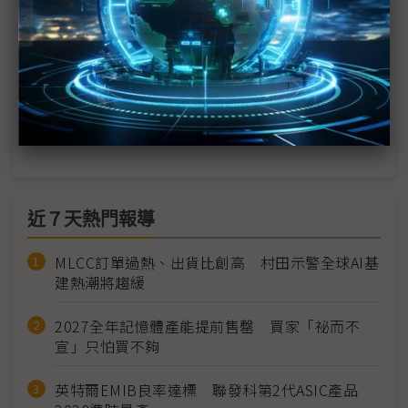
叡揚資訊Vitals ESP以AI助攻 提升製造知識傳承力
邁向工業4.0 車王電子建構影音資料一體化IoT整合通
訊平台
從智慧加工到AI品質力的新創商機與挑戰
近７天熱門報導
MLCC訂單過熱、出貨比創高 村田示警全球AI基
建熱潮將趨緩
2027全年記憶體產能提前售罄 買家「祕而不
宣」只怕買不夠
英特爾EMIB良率達標 聯發科第2代ASIC產品