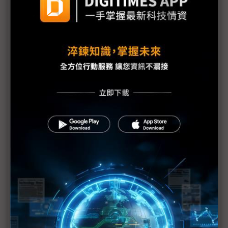
西門子軟體協助企業打造無縫串連數位化整合協同平
台
研華透過SRP方案協同OT、IT及IE加速工業4.0落地
晶睿通訊結合安全、影像辨識 讓你「看」得更多
從資料擷取到資料導向創新 AWS推動AIoT智慧製造三
大進程
透過智慧自動搬運 漢錸完成智慧工廠與物流最後一哩
路
茂宣企業以狀態監控解決方案效益促進工業4.0發展
皇鋒通訊運用熱感應手機與AR眼鏡實現高安全性智慧
巡檢
東捷資訊實現設備即服務的自主式預防維護