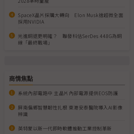
2028準時量產
SpaceX晶片採購大轉向 Elon Musk捨超微全面
採用NVIDIA
光進銅退更明確？ 聯發科估SerDes 448G為銅
線「最終戰場」
商情焦點
系統內部電路中 主晶片內部電源提供EOS防護
屏南偏鄉智慧韌性扎根 東港安泰醫院導入AI影像
辨識
英特蒙以新一代即時軟體推動工業控制革新