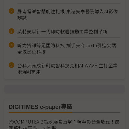
屏南偏鄉智慧韌性扎根 東港安泰醫院導入AI影像
辨識
英特蒙以新一代即時軟體推動工業控制革新
昕力資訊跨足國防科技 攜手美商Juxta引進尖端
全域定位科技
台科大育成新創虎智科技亮相AI WAVE 主打企業
地端AI商用
DIGITIMES e-paper專區
📦COMPUTEX 2026 展會直擊：精華影音全收錄！最
完整科技亮點一次掌握