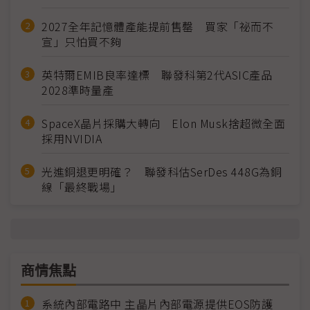
2027全年記憶體產能提前售罄 買家「祕而不
宣」只怕買不夠
英特爾EMIB良率達標 聯發科第2代ASIC產品
2028準時量產
SpaceX晶片採購大轉向 Elon Musk捨超微全面
採用NVIDIA
光進銅退更明確？ 聯發科估SerDes 448G為銅
線「最終戰場」
商情焦點
系統內部電路中 主晶片內部電源提供EOS防護