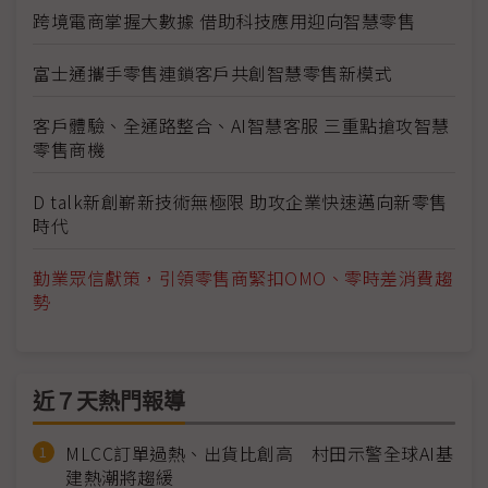
跨境電商掌握大數據 借助科技應用迎向智慧零售
富士通攜手零售連鎖客戶共創智慧零售新模式
客戶體驗、全通路整合、AI智慧客服 三重點搶攻智慧
零售商機
D talk新創嶄新技術無極限 助攻企業快速邁向新零售
時代
勤業眾信獻策，引領零售商緊扣OMO、零時差消費趨
勢
近７天熱門報導
MLCC訂單過熱、出貨比創高 村田示警全球AI基
建熱潮將趨緩