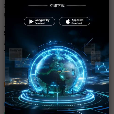
總括而論，對零售商而言，舉凡如何掌握顧客
需求、現金流管理，甚至談到供應鏈重組、人
力重組等等環節，可謂一環扣著一環，每項議
題都蘊含數位化成分，也都有輔助工具可供運
用；端看企業如何建立完善的數位部門組織，
扎實地達成個個階段性的轉型目標。
關鍵字
零售
OMO
勤業眾信
加入已選取到「關鍵字追蹤」
什麼是「關鍵字追蹤」