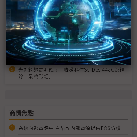
2027全年記憶體產能提前售罄 買家「祕而不
宣」只怕買不夠
英特爾EMIB良率達標 聯發科第2代ASIC產品
2028準時量產
SpaceX晶片採購大轉向 Elon Musk捨超微全面
採用NVIDIA
光進銅退更明確？ 聯發科估SerDes 448G為銅
線「最終戰場」
商情焦點
系統內部電路中 主晶片內部電源提供EOS防護