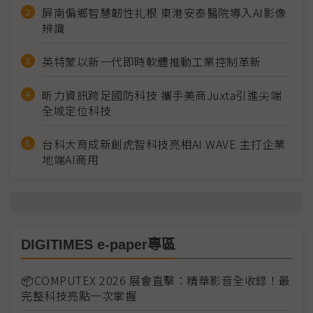
屏南偏鄉智慧韌性扎根 東港安泰醫院導入AI影像
辨識
英特蒙以新一代即時軟體推動工業控制革新
昕力資訊跨足國防科技 攜手美商Juxta引進尖端
全域定位科技
台科大育成新創虎智科技亮相AI WAVE 主打企業
地端AI商用
DIGITIMES e-paper專區
📦COMPUTEX 2026 展會直擊：精華影音全收錄！最
完整科技亮點一次掌握