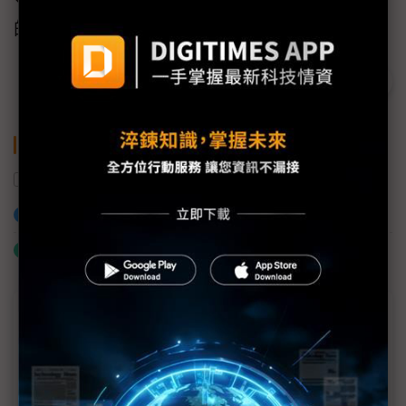
的創新。」
關鍵字
封裝
矽光子
台積電
Ansys
光子
加入已選取到「關鍵字追蹤」
什麼是「關鍵字追蹤」
近７天熱門報導
MLCC訂單過熱、出貨比創高 村田示警全球AI基
建熱潮將趨緩