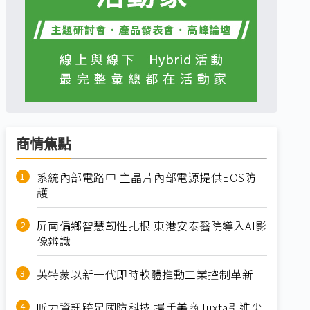
商情焦點
系統內部電路中 主晶片內部電源提供EOS防
護
屏南偏鄉智慧韌性扎根 東港安泰醫院導入AI影
像辨識
英特蒙以新一代即時軟體推動工業控制革新
昕力資訊跨足國防科技 攜手美商Juxta引進尖