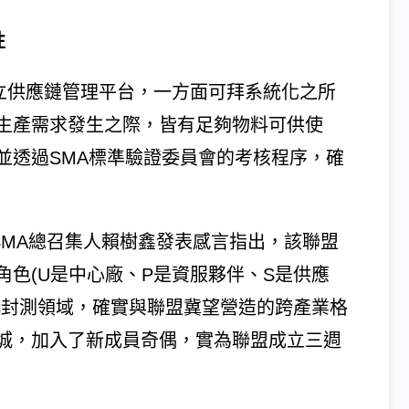
性
準建立供應鏈管理平台，一方面可拜系統化之所
生產需求發生之際，皆有足夠物料可供使
並透過SMA標準驗證委員會的考核程序，確
證，SMA總召集人賴樹鑫發表感言指出，該聯盟
角色(U是中心廠、P是資服夥伴、S是供應
C封測領域，確實與聯盟冀望營造的跨產業格
城，加入了新成員奇偶，實為聯盟成立三週