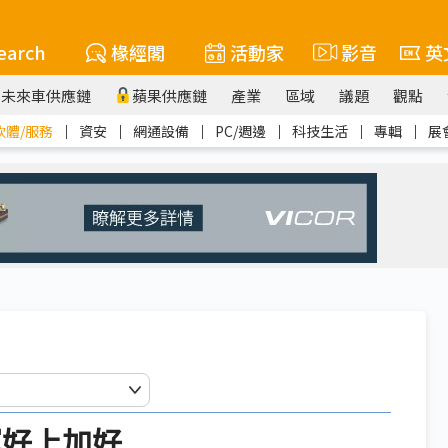
earch
椽經閣
活動家
影音
英
未來車供應鏈
蘋果供應鏈
產業
區域
議題
觀點
軟體/服務
｜
資安
｜
網通設備
｜
PC/週邊
｜
科技生活
｜
專輯
｜
展
運好上加好