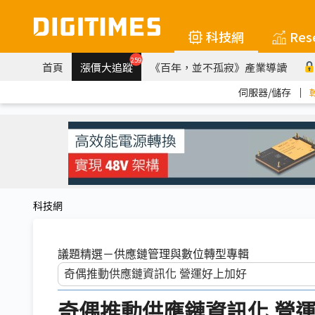
科技網
Res
259
首頁
漲價大追蹤
《百年，並不孤寂》產業導讀
伺服器/儲存
｜
科技網
議題精選－供應鏈管理與數位轉型專輯
奇偶推動供應鏈資訊化 營