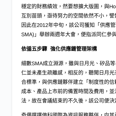
穩定的財務績效，然要想擴大版圖，與Honey
互別苗頭，亟待努力的空間依然不小，譬
因此在2012年中旬，該公司獲知「供應管理聯盟(Su
SMA)」舉辦兩週年大會，便指派同仁參
依循五步驟 強化供應鏈管理架構
細數SMA成立淵源，雖與日月光、矽品
仁並未產生疏離感，相反的，聽聞日月光憑藉e
合標準，與供應鏈夥伴建立「制度性的信
成本、產品上市前的備置時間及費用，並
法，故在會議結束的不久後，該公司便決
奇偶選擇億科國際為資訊服務夥伴，向其引進