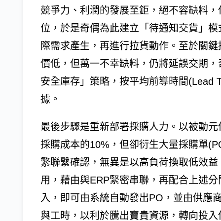
競爭力、利潤的發展至鉅，絕不容缺料，
位，於是奇偶為此建立「待通知交貨」模
際需求產生，再進行拉貨動作。至於關鍵
價低，但萬一不幸缺料，仍將延誤交期，
安全庫存」策略，按平均前導時間(Lead 
據。
最後步驟是重新部署採購人力。以被動元
採購成本的10%，但卻衍生大量採購單(
繁聯繫確認，無異是以高負荷換取低效益；隨
用，藉由與ERP緊密串聯，再配合上述
入，即可由系統自動發出PO，並由供應
與工時，以利於騰出寶貴資源，轉向投入