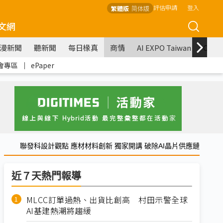
評估申請
登入
繁體版
简体版
文網
漫新聞
聽新聞
每日椽真
商情
AI EXPO Taiwan
COM
會專區
｜
ePaper
聯發科設計觀點 應材材料創新 獨家開講 破除AI晶片供應鏈
近７天熱門報導
MLCC訂單過熱、出貨比創高 村田示警全球
AI基建熱潮將趨緩