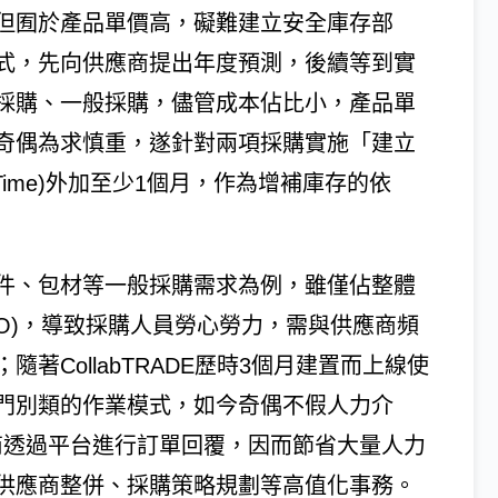
但囿於產品單價高，礙難建立安全庫存部
式，先向供應商提出年度預測，後續等到實
採購、一般採購，儘管成本佔比小，產品單
奇偶為求慎重，遂針對兩項採購實施「建立
Time)外加至少1個月，作為增補庫存的依
件、包材等一般採購需求為例，雖僅佔整體
PO)，導致採購人員勞心勞力，需與供應商頻
著CollabTRADE歷時3個月建置而上線使
分門別類的作業模式，如今奇偶不假人力介
商透過平台進行訂單回覆，因而節省大量人力
供應商整併、採購策略規劃等高值化事務。