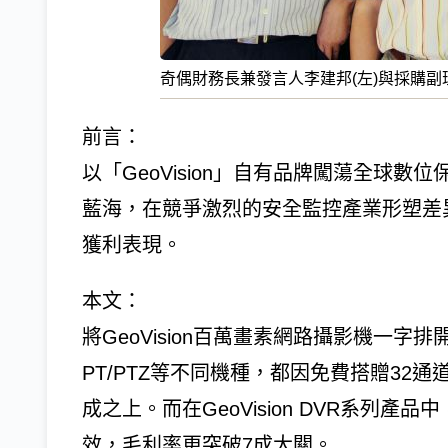
奇偶財務長兼發言人李建邦(左)與採購副
前言：
以「GeoVision」自有品牌闖蕩全球
藍海，在競爭激烈的安全監控產業形塑差
獲利表現。
本文：
將GeoVision百萬畫素網路攝影機一
PT/PTZ等不同機種，都因免費搭贈32
成之上。而在GeoVision DVR系列
效，毛利率更突破7成大關。