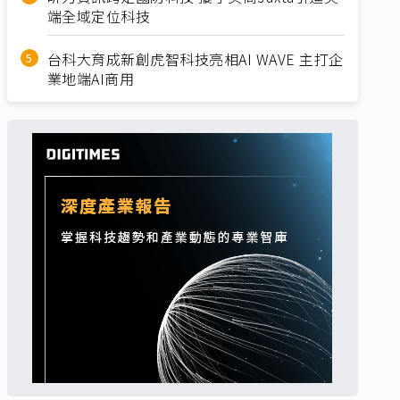
端全域定位科技
台科大育成新創虎智科技亮相AI WAVE 主打企
業地端AI商用