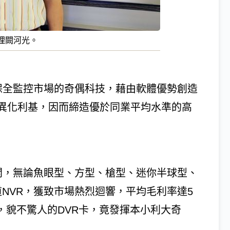
理闕河光。
數位保全監控市場的奇偶科技，藉由軟體優勢創造
異化利基，因而締造優於同業平均水準的高
字排開，無論魚眼型、方型、槍型、迷你半球型、
通道NVR，獲致市場熱烈迴響，平均毛利率達5
產品中，貌不驚人的DVR卡，竟發揮本小利大奇