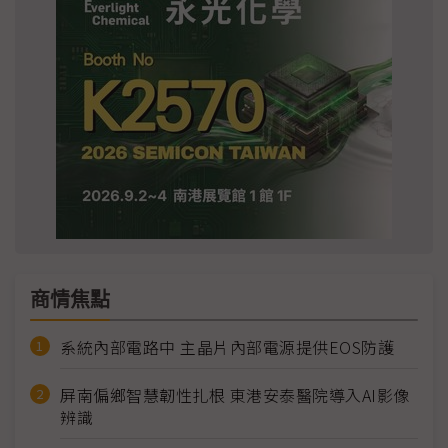
商情焦點
系統內部電路中 主晶片內部電源提供EOS防護
屏南偏鄉智慧韌性扎根 東港安泰醫院導入AI影像
辨識