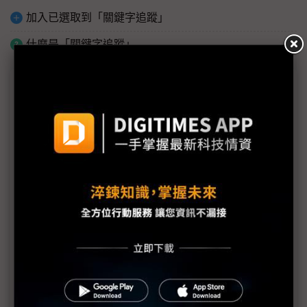
加入已選取到「關鍵字追蹤」
什麼是「關鍵字追蹤」
議題精選－2019企業機房論壇專輯
DIGITIMES企業機房論壇 促進資料中心維運最佳化
設計高效率資料中心 應掌握IT、機房基建及營運三大
趨勢
憑藉預製式機房 從容因應未來維運管理需求
鍵祥以嚴謹規劃 克服AI基建及智能化佈線專案挑戰
訴諸IT-Pod框架方案 突破傳統通道封閉的盲點
援引模組化、鋰鐵電池、DCIM等技術建造最佳機房