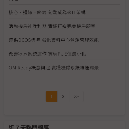
核心、邊緣、終端 勾勒成為來IT架構
活動機房神兵利器 實踐打造完美機房願景
遵循DCOS標準 強化資料中心營運管理效能
改善冰水系統運作 實現PUE值最小化
OM Ready概念興起 實踐機房永續維運願景
1
2
>>
近７天熱門報導