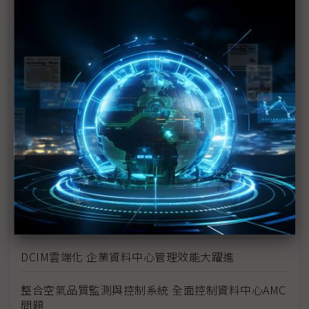
國網中心縝密規劃 完美打造AI資料中心週邊基礎設施
保護資料中心安全 光明遠大推智能平台解決方案
善用智慧型PDU設備 解決空間、能源管理挑戰
推動雲網融合 打破資料傳輸瓶頸
打造多層式防護機制 全方位保護資料中心安全
通過Uptime認證考驗 台灣大樹立機房營運新標竿
企業做主決定安裝所需SSD 有助降低運算儲存成本
DCIM雲端化 企業資料中心管理效能大躍進
整合空氣品質監測與控制系統 全面控制資料中心AMC
問題