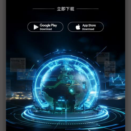
慧榮科技突破資料與功耗瓶頸 全新儲存技術加速AI應
用發展
臺師大與麗臺攜手成立深度學習共同實驗室 推動AI技
術在教育與產業的應用
精誠軟體獲國科會GenAI Stars生成式AI企業應用競賽
「優質創新獎」
運用科技力守護民眾生命財產安全 精誠集團協力宜蘭
縣政府部署AIoT智慧防災
晶睿通訊AI安防解決方案 導入全新AI功能RealSight
Engine
西門子推出下一代AI加強型電子系統設計軟體
F5與NetApp加速並簡化大型語言模型AI部署
新思科技與台積電攜手 為AI與多晶粒設計加速創新