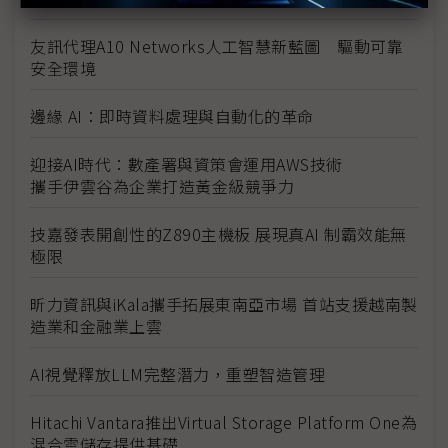
友訊代理A10 Networks人工智慧新藍圖 驅動可靠
安全環境
邊緣 AI：即時資料處理與自動化的革命
迎接AI時代：數產署與資策會運用AWS技術
攜手伊雲谷為企業打造黃金級競爭力
技嘉發表開創性的Z890主機板 展現真AI 制霸效能無
極限
昕力資訊與iKala攜手拓展東南亞市場 首站支援越南製
造業和金融業上雲
AI視覺釋放LLM完整潛力，重塑智造管理
Hitachi Vantara推出Virtual Storage Platform One為
混合雲儲存提供基礎