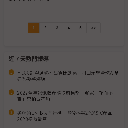
1
2
3
4
5
>>
近７天熱門報導
MLCC訂單過熱、出貨比創高 村田示警全球AI基
建熱潮將趨緩
2027全年記憶體產能提前售罄 買家「祕而不
宣」只怕買不夠
英特爾EMIB良率達標 聯發科第2代ASIC產品
2028準時量產