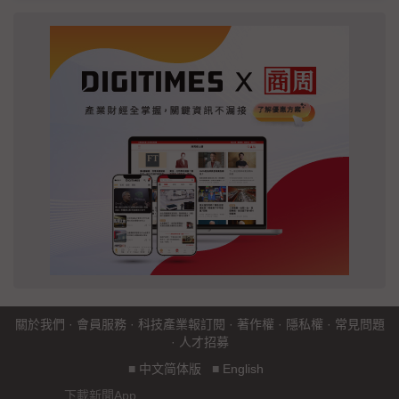
關於我們
·
會員服務
·
科技產業報訂閱
·
著作權
·
隱私權
·
常見問題
·
人才招募
■
中文简体版
■
English
下載新聞App