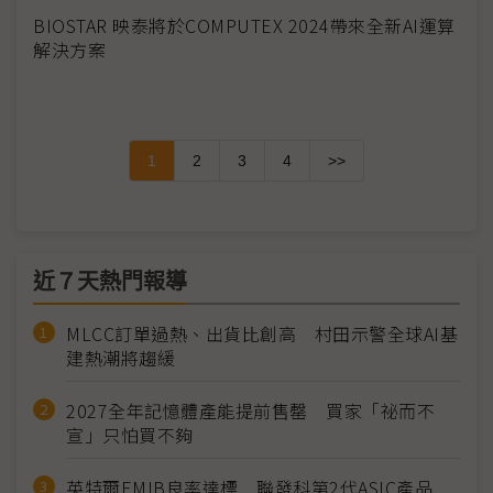
BIOSTAR 映泰將於COMPUTEX 2024帶來全新AI運算
解決方案
1
2
3
4
>>
近７天熱門報導
MLCC訂單過熱、出貨比創高 村田示警全球AI基
建熱潮將趨緩
2027全年記憶體產能提前售罄 買家「祕而不
宣」只怕買不夠
英特爾EMIB良率達標 聯發科第2代ASIC產品