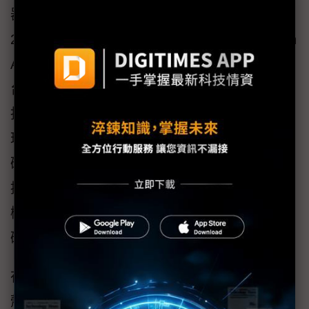
器機箱，憑藉突破性的產品創新設計，榮獲
2023年Muse Design Award與TITAN Innovation
Awards國際大獎，以資料中心維護便利性與機
台穩定性為設計理念，加上卓越的散熱設計與
抗乘載機構設計，廣泛獲得產品設計獎項及全
球客戶認同。Tri-load Series前側與雙側三邊硬
碟配置的創新設計，最多可裝載48顆硬碟並支
援NVMe SSD，結合獨家研發的風流導引散熱
機制，為用戶帶來延長硬碟使用壽命、增進硬
碟維修便利性等多重效益。
在Edge的展示，則以短機箱邊緣運算伺服器機
殼為主，專門為邊緣運算所設計，提高運算密