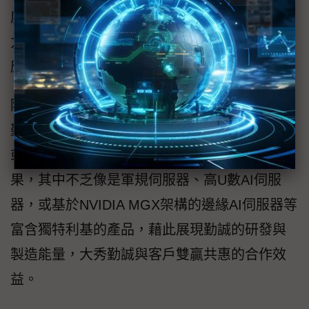
度同時縮小機殼尺寸，支援GPU裝載，讓AI算
力也能部署在網路邊緣，便於用戶展開Edge AI
應用。
除了展示自己研發的各系列OTS標準產品外，
勤誠2024年專設夥伴展區，展現與ODM廠、SI
或客戶等重要夥伴合作的JDM及OEM專案成
果，其中不乏像是軍規伺服器、高U數AI伺服
器，或基於NVIDIA MGX架構的邊緣AI伺服器等
富含獨特利基的產品，藉此展現勤誠的研發與
製造能量，大秀勤誠與客戶雙贏共惠的合作效
益。