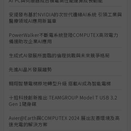
AI PC與伺服器成台積電高性能運算成長動能
安提發布基於NVIDIA的次世代邊緣AI系統 引領工業與
醫療領域AI應用新篇章
PowerWalker不斷電系統登陸COMPUTEX高效電力
備援助攻企業AI應用
生成式AI發展所面臨的倫理挑戰與未來競爭格局
先進AI晶片發展趨勢
翱翔智慧電梯原地轉型升級 搭載AI成為智能電梯
十銓科技創新推出 TEAMGROUP Model T USB 3.2
Gen 1隨身碟
Avier@Earth與COMPUTEX 2024 展出友善環境及高
速充電的解決方案