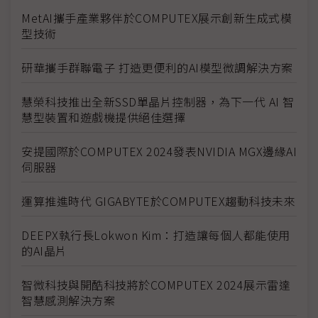
MetAI攜手產業夥伴於COMPUTEX展示創新生成式模
型技術
研華攜手群聯電子 打造更便利的AI模型微調解決方案
慧榮科技推出全新SSD單晶片控制器，為下一代 AI 智
慧型裝置和遊戲機提供絕佳選擇
安提國際於COMPUTEX 2024發表NVIDIA MGX邊緣AI
伺服器
運算推進時代 GIGABYTE於COMPUTEX趨動科技未來
DEEPX執行長Lokwon Kim：打造讓每個人都能使用
的AI晶片
智微科技與開酷科技將於COMPUTEX 2024展示雷達
智慧感測解決方案