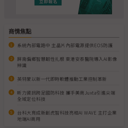
商情焦點
系統內部電路中 主晶片內部電源提供EOS防護
屏南偏鄉智慧韌性扎根 東港安泰醫院導入AI影像
辨識
英特蒙以新一代即時軟體推動工業控制革新
昕力資訊跨足國防科技 攜手美商Juxta引進尖端
全域定位科技
台科大育成新創虎智科技亮相AI WAVE 主打企業
地端AI商用