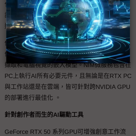
化身 Project R2X預覽，讓使用者輕鬆掌握資
訊、協助桌面應用程式和視訊電話會議，以及
進行閱讀和摘要文件等工作。
使用例涵蓋大型語言模型、視覺語言模型、圖
像生成、語音，以及用於檢索增強生成、PDF
擷取和電腦視覺的嵌入模型。NIM微服務包含在
PC上執行AI所有必要元件，且無論是在RTX PC
與工作站還是在雲端，皆可針對跨NVIDIA GPU
的部署進行最佳化 。
針對創作者而生的AI驅動工具
GeForce RTX 50 系列GPU可增強創意工作流