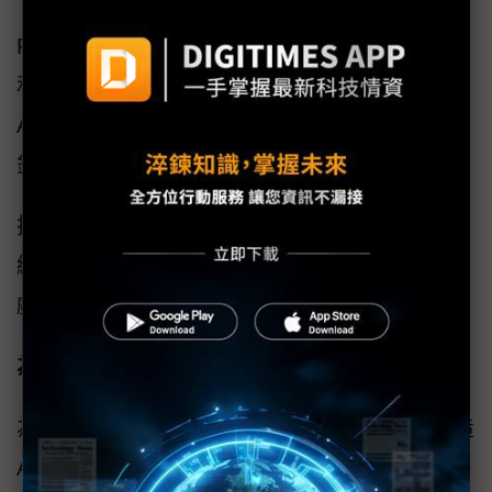
RTX Neural Faces只需使用簡單的柵格化面孔
和3D面部姿態數據作為輸入，即可使用生成式
AI即時渲染具有時間穩定性的逼真面孔。搭載
針對光線追蹤的毛髮和皮膚的RTX 技術。
搭配全新RTX Mega Geometry可將場景中的光
線追蹤的三角形數量增至高達100倍，從而使遊
戲角色及其所在環境的逼真度獲得大幅提升。
為RTX AI PC打造的AI基礎模型
為了向愛好者和開發者展示如何使用NIM來打造
AI代理和助理，NVIDIA推出支援視覺的PC數位