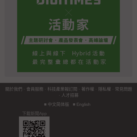
關於我們
·
會員服務
·
科技產業報訂閱
·
著作權
·
隱私權
·
常見問題
·
人才招募
■
中文简体版
■
English
下載新聞App