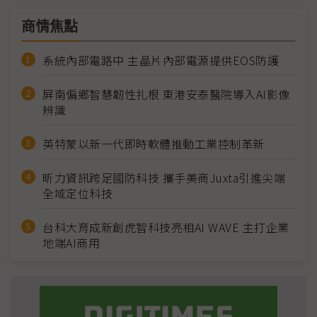
商情焦點
系統內部電路中 主晶片內部電源提供EOS防護
屏南偏鄉智慧韌性扎根 東港安泰醫院導入AI影像
辨識
英特蒙以新一代即時軟體推動工業控制革新
昕力資訊跨足國防科技 攜手美商Juxta引進尖端
全域定位科技
台科大育成新創虎智科技亮相AI WAVE 主打企業
地端AI商用