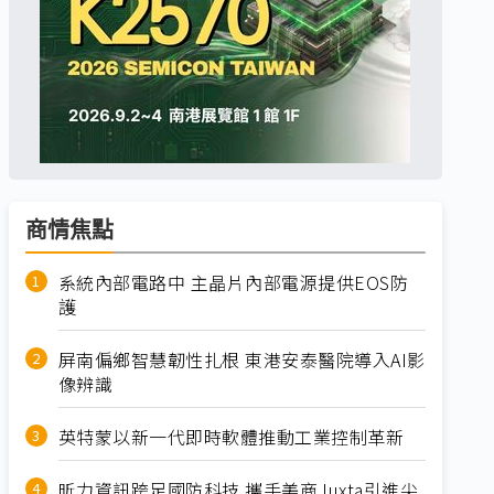
商情焦點
系統內部電路中 主晶片內部電源提供EOS防
護
屏南偏鄉智慧韌性扎根 東港安泰醫院導入AI影
像辨識
英特蒙以新一代即時軟體推動工業控制革新
昕力資訊跨足國防科技 攜手美商Juxta引進尖