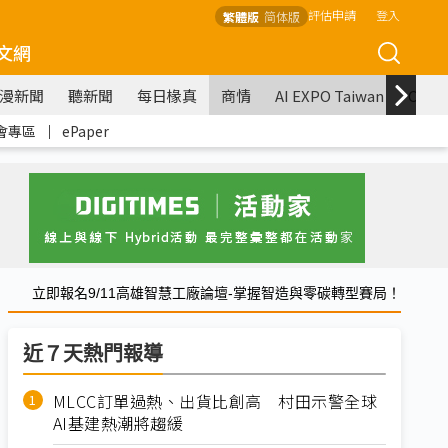
評估申請
登入
繁體版
简体版
文網
漫新聞
聽新聞
每日椽真
商情
AI EXPO Taiwan
COM
會專區
｜
ePaper
立即報名9/11高雄智慧工廠論壇-掌握智造與零碳轉型賽局！
近７天熱門報導
MLCC訂單過熱、出貨比創高 村田示警全球
AI基建熱潮將趨緩