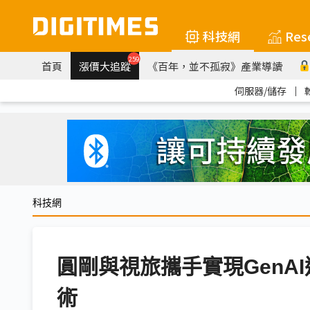
科技網
Res
259
首頁
漲價大追蹤
《百年，並不孤寂》產業導讀
伺服器/儲存
｜
科技網
圓剛與視旅攜手實現GenAI
術