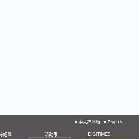
■
中文简体版
■
English
DIGITIMES
椽經閣
活動家