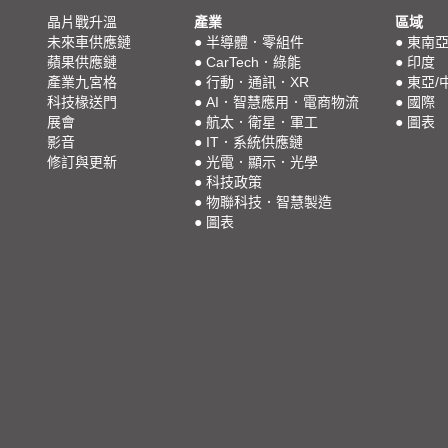
晶片戰升溫
產業
區域
未來車供應鏈
●
半導體．零組件
●
東南
蘋果供應鏈
●
CarTech．綠能
●
印度
產業九宮格
●
行動．通訊．XR
●
東亞/
科技椽送門
●
AI．智慧應用．電商物流
●
國際
展會
●
航太．衛星．軍工
●
圖表
影音
●
IT．系統供應鏈
修訂與更新
●
光電．顯示．光學
●
科技政策
●
物聯科技．智慧製造
●
圖表