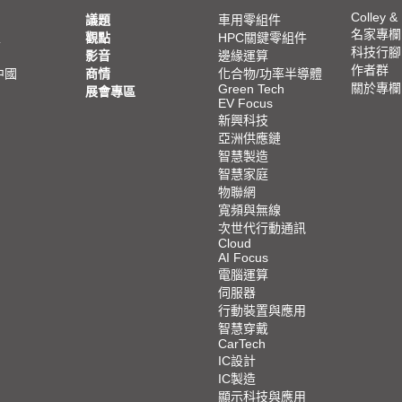
Colley &
議題
車用零組件
名家專欄
亞
觀點
HPC關鍵零組件
科技行腳
影音
邊緣運算
作者群
中國
商情
化合物/功率半導體
關於專欄
Green Tech
展會專區
EV Focus
新興科技
亞洲供應鏈
智慧製造
智慧家庭
物聯網
寬頻與無線
次世代行動通訊
Cloud
AI Focus
電腦運算
伺服器
行動裝置與應用
智慧穿戴
CarTech
IC設計
IC製造
顯示科技與應用