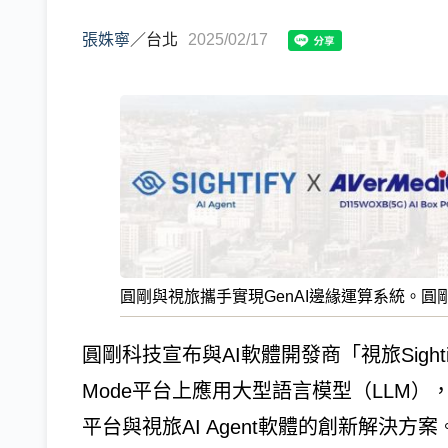
張姝寧
／
台北
2025/02/17
圓剛與視旅攜手實現GenAI邊緣運算系統。圓
圓剛科技宣布與AI軟體開發商「視旅Sightify」
Mode平台上應用大型語言模型（LLM），推
平台與視旅AI Agent軟體的創新解決方