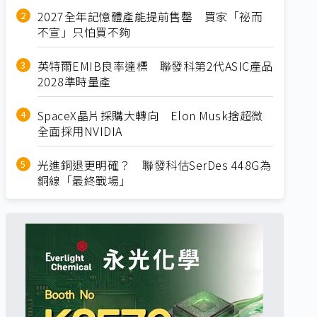
2027全年記憶體產能提前售罄 買家「祕而
不宣」只怕買不夠
英特爾EMIB良率達標 聯發科第2代ASIC產品
2028準時量產
SpaceX晶片採購大轉向 Elon Musk捨超微
全面採用NVIDIA
光進銅退更明確？ 聯發科估SerDes 448G為
銅線「最終戰場」