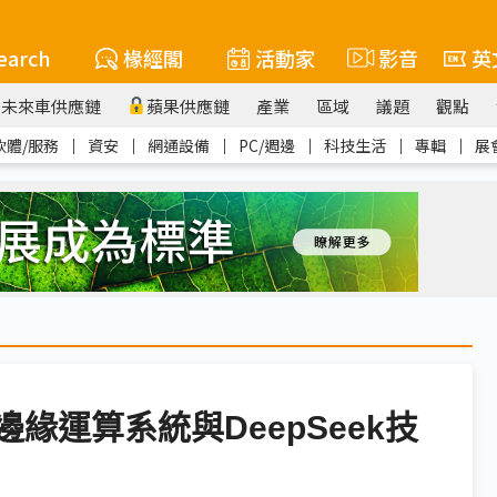
earch
椽經閣
活動家
影音
英
未來車供應鏈
蘋果供應鏈
產業
區域
議題
觀點
軟體/服務
｜
資安
｜
網通設備
｜
PC/週邊
｜
科技生活
｜
專輯
｜
展
邊緣運算系統與DeepSeek技