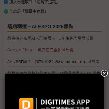
加入已選取到「關鍵字追蹤」
什麼是「關鍵字追蹤」
議題精選－AI EXPO 2025焦點
慧榮搶先布局AI人形機器人 5年後進入爆發成長
Google Cloud：資安已完全被AI改變
AI也會被騙？ 趨勢科技拆解Grandma prompt風險
群聯拉攏策略夥伴全面布局 AI照護機器人2026問世
AI Labs推FedGPT 解決台灣醫療痛點
當邊緣AI遇上殺手級應用 AIoT產業創新如虎添翼
萬事俱備東風起 IPC迎接邊緣商機