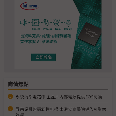
商情焦點
系統內部電路中 主晶片內部電源提供EOS防護
屏南偏鄉智慧韌性扎根 東港安泰醫院導入AI影像
辨識