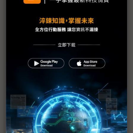
歐特明提供視覺AI公車門防夾系統
高通劉思泰：小模型將催生邊緣AI殺手級應用
Skymizer唐文力：AI與晶片開發「時間差」急速縮短
AWS力挺AI EXPO 雲端算力彈性、低軌衛星大計受
矚
企業別為AI而AI 戴爾：先自問兩個問題
（AI EXPO）微軟強調AI普惠、AI代理 卞志祥：最
好的時代尚未開始
緯謙李冠儀點出製造業導入AI的最大障礙
（AI EXPO）吳恩達：開源模型彰顯影響力 限制並
非好方法