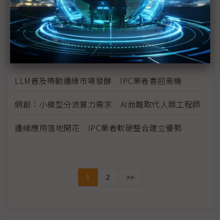
第四屆AI EXPO登場 台美專家齊聚、解析台灣AI發
展關鍵
AI導致學寫程式無用？ 吳恩達持反對意見
LLM普及帶動邊緣市場發酵 IPC業者喜迎商機
網創：小模型分流算力需求 AI尚難取代人類工程師
邊緣應用落地開花 IPC業者軟硬整合建立優勢
1
2
>>