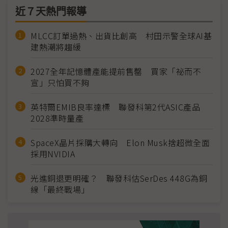
近７天熱門報導
MLCC訂單過熱、出貨比創高 村田示警全球AI基
建熱潮將趨緩
2027全年記憶體產能提前售罄 買家「祕而不
宣」只怕買不夠
英特爾EMIB良率達標 聯發科第2代ASIC產品
2028準時量產
SpaceX晶片採購大轉向 Elon Musk捨超微全面
採用NVIDIA
光進銅退更明確？ 聯發科估SerDes 448G為銅
線「最終戰場」