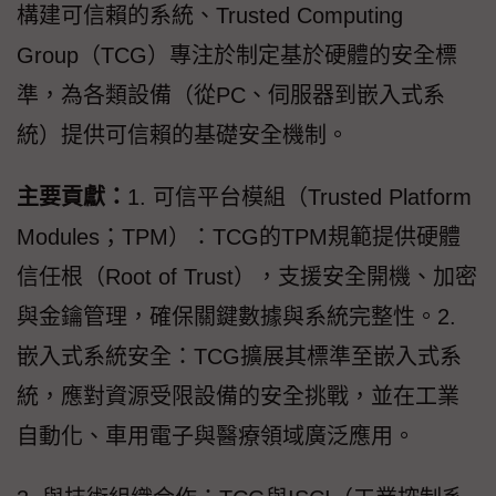
構建可信賴的系統、Trusted Computing
Group（TCG）專注於制定基於硬體的安全標
準，為各類設備（從PC、伺服器到嵌入式系
統）提供可信賴的基礎安全機制。
主要貢獻：
1. 可信平台模組（Trusted Platform
Modules；TPM）：TCG的TPM規範提供硬體
信任根（Root of Trust），支援安全開機、加密
與金鑰管理，確保關鍵數據與系統完整性。2.
嵌入式系統安全：TCG擴展其標準至嵌入式系
統，應對資源受限設備的安全挑戰，並在工業
自動化、車用電子與醫療領域廣泛應用。