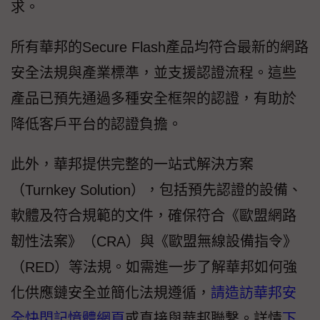
求。
所有華邦的Secure Flash產品均符合最新的網路
安全法規與產業標準，並支援認證流程。這些
產品已預先通過多種安全框架的認證，有助於
降低客戶平台的認證負擔。
此外，華邦提供完整的一站式解決方案
（Turnkey Solution），包括預先認證的設備、
軟體及符合規範的文件，確保符合《歐盟網路
韌性法案》（CRA）與《歐盟無線設備指令》
（RED）等法規。如需進一步了解華邦如何強
化供應鏈安全並簡化法規遵循，
請造訪華邦安
全快閃記憶體網頁
或直接與華邦聯繫。詳情
下