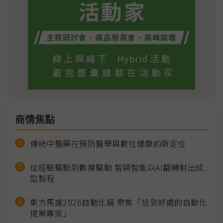
商情焦點
傳統中醫藥在預防醫學與數位健康的新定位
從經驗驅動到數據驅動 智穎智能以AI翻轉射出成
型製程
東方馬達2026自動化展 聚焦「恰到好處的自動化
提案專家」