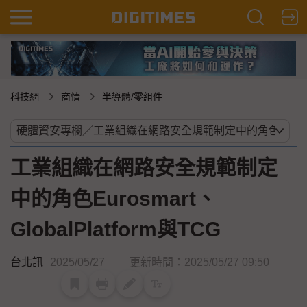
科技網
商情
半導體/零組件
工業組織在網路安全規範制定
中的角色Eurosmart、
GlobalPlatform與TCG
台北訊
2025/05/27
更新時間：2025/05/27 09:50