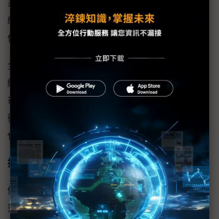
系統。它們的規範確保了：提升安全性：這些
組織在硬體與軟體層面積極應對安全漏洞，提
供全面的防護機制，以抵禦各種網路攻擊。
全球互通性：標準化工作促進了不同設備與系
統的相容性，支持國際間的合作與貿易發展。
市場信任：透過認證計畫與高安全標準的遵
循，這些機構增強了消費者對產品與服務的信
任度。
挑戰與未來發展方向
儘管這些工業組織已經對網路安全標準做出了
重要貢獻，但仍面臨多項挑戰，例如：應對快