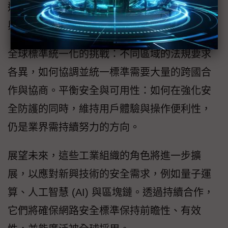
速變遷的技術發展：技術創新日新月異，規範
與標準需持續更新，以跟上新的威脅與需求。
全球標準統一化的挑戰：不同區域的法規要求
各異，如何協調並統一標準需要大量的跨國合
作與協商。平衡安全與可用性：如何在強化安
全防護的同時，維持用戶體驗與操作便利性，
仍是業界需持續努力的方向。
展望未來，這些工業組織的角色將進一步擴
展，以應對新興技術的安全需求，例如量子運
算、人工智慧 (AI) 與區塊鏈。透過持續合作，
它們將確保網路安全標準保持前瞻性、有效