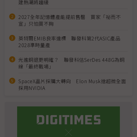
建熱潮將趨緩
2027全年記憶體產能提前售罄 買家「祕而不
宣」只怕買不夠
英特爾EMIB良率達標 聯發科第2代ASIC產品
2028準時量產
光進銅退更明確？ 聯發科估SerDes 448G為銅
線「最終戰場」
SpaceX晶片採購大轉向 Elon Musk捨超微全面
採用NVIDIA