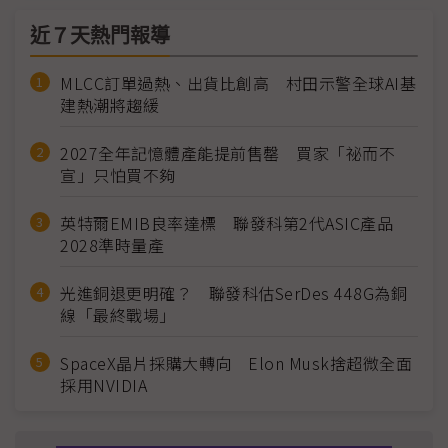
近７天熱門報導
MLCC訂單過熱、出貨比創高 村田示警全球AI基
建熱潮將趨緩
2027全年記憶體產能提前售罄 買家「祕而不
宣」只怕買不夠
英特爾EMIB良率達標 聯發科第2代ASIC產品
2028準時量產
光進銅退更明確？ 聯發科估SerDes 448G為銅
線「最終戰場」
SpaceX晶片採購大轉向 Elon Musk捨超微全面
採用NVIDIA