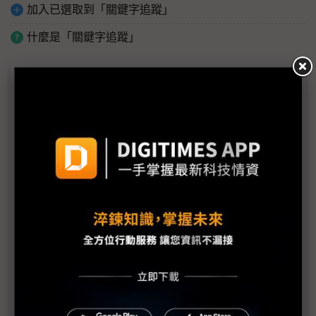
加入已選取到「關鍵字追蹤」
什麼是「關鍵字追蹤」
議題精選－美伊戰爭停火有望？
中東戰火引爆供應鏈斷鏈危機 新纖吳東昇：供應商
罕見發「不可抗力通知」
（獨家）中東戰事與AI需求推升成本壓力 供應鏈製
造端「甩鍋代購」轉嫁風險
鎢鉭等高溫金屬價格翻倍 化合物半導體憂中東衝擊
擴大
貴金屬、化工產品價格飆漲 中東局勢推升PCB成本
壓力
美伊戰事3月底停火有望？ 晶片業界估計川普TACO