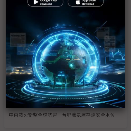
模式再現
伊朗偵測雷達失效遭美以狂炸 化合物半導體晶片成
防禦關鍵
中東戰火虎頭蛇尾？ 評析：川普式混亂見怪不怪
應對記憶體缺貨佳世達手握籌碼 陳其宏盼美伊「速
戰速決是世界之福」
美伊戰爭恐拖緩FED降息步調 IC通路觀察「雙率」
營運重點
石油、氦與溴 全球半導體正陷入中東動盪「斷料」
邊緣
中東戰火衝擊全球航運 台肥液氨庫存達安全水位