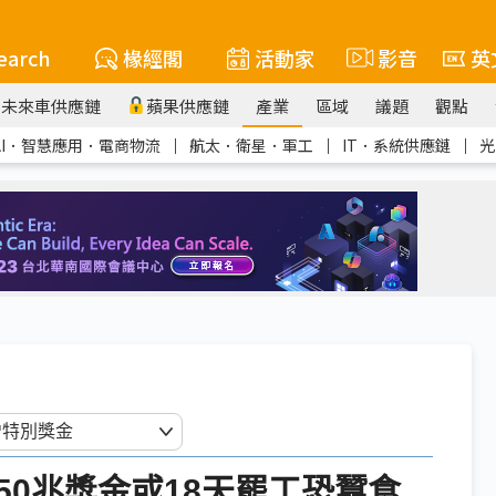
earch
椽經閣
活動家
影音
英
未來車供應鏈
蘋果供應鏈
產業
區域
議題
觀點
AI．智慧應用．電商物流
｜
航太．衛星．軍工
｜
IT．系統供應鏈
｜
光
0兆獎金或18天罷工恐蠶食