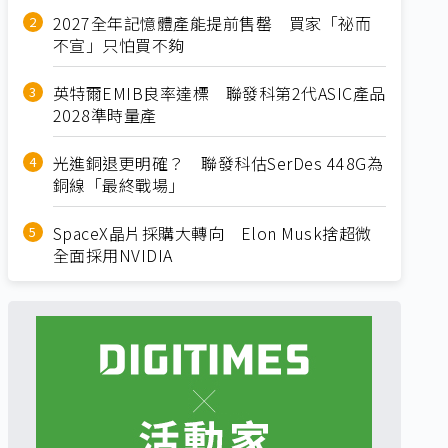
2027全年記憶體產能提前售罄 買家「祕而
不宣」只怕買不夠
英特爾EMIB良率達標 聯發科第2代ASIC產品
2028準時量產
光進銅退更明確？ 聯發科估SerDes 448G為
銅線「最終戰場」
SpaceX晶片採購大轉向 Elon Musk捨超微
全面採用NVIDIA