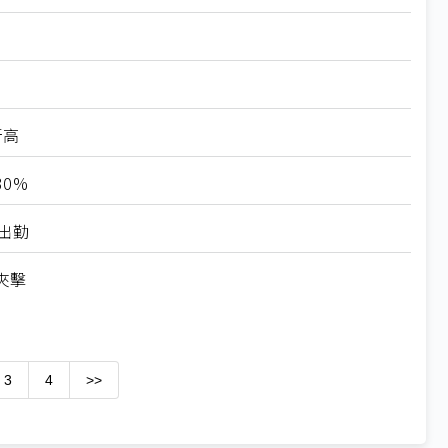
新高
0%
出勤
夾擊
3
4
>>