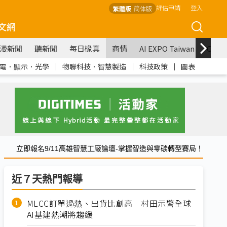
評估申請
登入
繁體版
简体版
文網
漫新聞
聽新聞
每日椽真
商情
AI EXPO Taiwan
COM
電．顯示．光學
｜
物聯科技．智慧製造
｜
科技政策
｜
圖表
立即報名9/11高雄智慧工廠論壇-掌握智造與零碳轉型賽局！
近７天熱門報導
MLCC訂單過熱、出貨比創高 村田示警全球
AI基建熱潮將趨緩