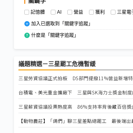
關鍵字
記憶體
AI
營益
獲利
三星電
加入已選取到「關鍵字追蹤」
什麼是「關鍵字追蹤」
議題精選－三星罷工危機暫緩
三星勞資協議正式拍板 DS部門提撥11%營益新增
台積電、美光重金擴廠下 三星與SK海力士獎金制度
三星薪資協議投票熱度高 86%支持率背後藏百倍獎
【動物農莊】「鴿們」聊三星差點總罷工 最後端出