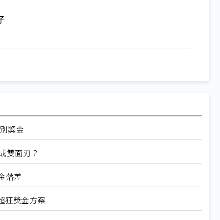
子
特別獎金
成雙面刃？
金落差
超狂獎金方案