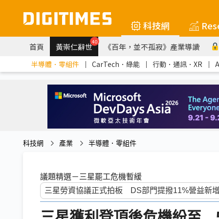
科技網
Res
40
首頁
黃崇仁辭世
《百年，並不孤寂》產業導讀
半導體．零組件
｜
CarTech．綠能
｜
行動．通訊．XR
｜
科技網
產業
半導體．零組件
議題精選－三星罷工危機暫緩
三星獲利登頂後危機紛至 5