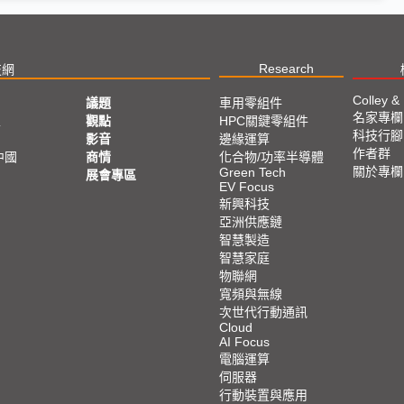
Research
技網
Colley &
議題
車用零組件
名家專欄
亞
觀點
HPC關鍵零組件
科技行腳
影音
邊緣運算
作者群
中國
商情
化合物/功率半導體
關於專欄
Green Tech
展會專區
EV Focus
新興科技
亞洲供應鏈
智慧製造
智慧家庭
物聯網
寬頻與無線
次世代行動通訊
Cloud
AI Focus
電腦運算
伺服器
行動裝置與應用