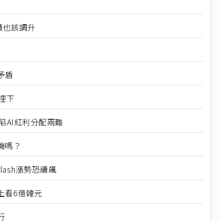
價也該調升
矛盾
埋下
陷AI紅利分配兩難
機嗎？
lash漲勢恐續飆
上看6億韓元
行