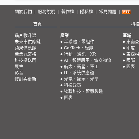
關於我們
服務說明
著作權
隱私權
常見問題
|
|
|
|
|
首頁
科
晶片戰升溫
產業
區域
未來車供應鏈
●
半導體．零組件
●
東南
蘋果供應鏈
●
CarTech．綠能
●
印度
產業九宮格
●
行動．通訊．XR
●
東亞/
科技椽送門
●
AI．智慧應用．電商物流
●
國際
展會
●
航太．衛星．軍工
●
圖表
影音
●
IT．系統供應鏈
修訂與更新
●
光電．顯示．光學
●
科技政策
●
物聯科技．智慧製造
●
圖表