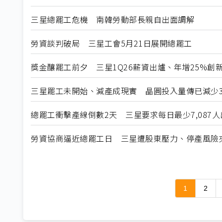
三星總罷工危機 南韓勞動部長親自出面調解
勞資談判破局 三星工會5月21日展開總罷工
獎金釀罷工前夕 三星1Q26薪資出爐、年增25%創
三星罷工未開始、減產成現實 晶圓投入量傳已減少3
總罷工衝擊產線倒數2天 三星要求每日最少7,087人
勞資協商逼近總罷工日 三星遭股東壓力、停產風險
1
2