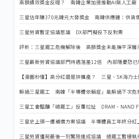
高額績效獎金反噬？ 南韓企業加速推動AI無人工廠
三星估年賺370兆韓元大發獎金 南韓供應鏈：供貨
三星勞資暫定協議惹議 DX部門擬投下反對票
評析：三星罷工危機解除後 高額獎金未能撫平深層
三星最新勞資協議部門待遇落差12倍 內部隱憂恐已
【漫圖秒懂】高分紅還是拚擴產？ 三星、SK海力士
躲過三星罷工 南韓「半導體依賴症」能躲過下次危
三星工會醞釀「總罷工」反覆拉扯 DRAM、NAND F
三星史上頭一遭補償方案協議 半導體員工年終分紅
三星勞資僵局最後一刻驚險達成協議 總罷工暫緩執