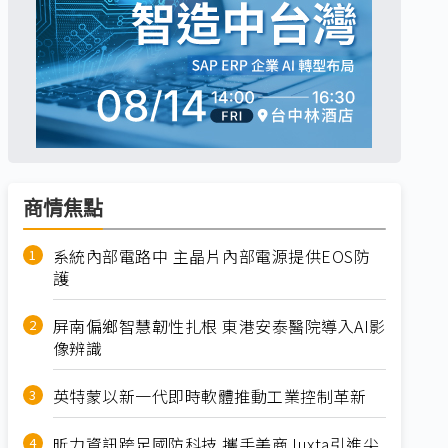
商情焦點
系統內部電路中 主晶片內部電源提供EOS防
護
屏南偏鄉智慧韌性扎根 東港安泰醫院導入AI影
像辨識
英特蒙以新一代即時軟體推動工業控制革新
昕力資訊跨足國防科技 攜手美商Juxta引進尖