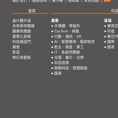
關於我們
服務說明
著作權
隱私權
常見問題
|
|
|
|
|
首頁
科
晶片戰升溫
產業
區域
未來車供應鏈
●
半導體．零組件
●
東南
蘋果供應鏈
●
CarTech．綠能
●
印度
產業九宮格
●
行動．通訊．XR
●
東亞/
科技椽送門
●
AI．智慧應用．電商物流
●
國際
展會
●
航太．衛星．軍工
●
圖表
影音
●
IT．系統供應鏈
修訂與更新
●
光電．顯示．光學
●
科技政策
●
物聯科技．智慧製造
●
圖表