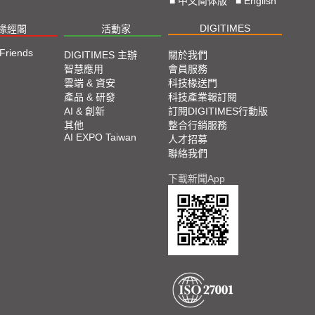
■
中文简体版
■
English
DIGITIMES
椽經閣
活動家
 Friends
DIGITIMES 主辦
關於我們
智慧應用
會員服務
雲端 & 資安
科技椽送門
產品 & 研發
科技產業報訂閱
AI & 創新
訂閱DIGITIMES行動版
其他
整合行銷服務
AI EXPO Taiwan
人才招募
聯絡我們
下載新聞App