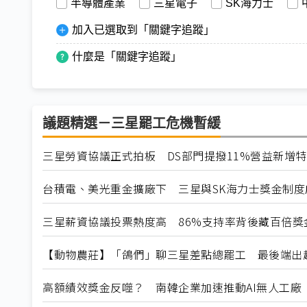
半導體產業
三星電子
SK海力士
加入已選取到「關鍵字追蹤」
什麼是「關鍵字追蹤」
議題精選－三星罷工危機暫緩
三星勞資協議正式拍板 DS部門提撥11%營益新增
台積電、美光重金擴廠下 三星與SK海力士獎金制度
三星薪資協議投票熱度高 86%支持率背後藏百倍獎
【動物農莊】「鴿們」聊三星差點總罷工 最後端出
高額績效獎金反噬？ 南韓企業加速推動AI無人工廠