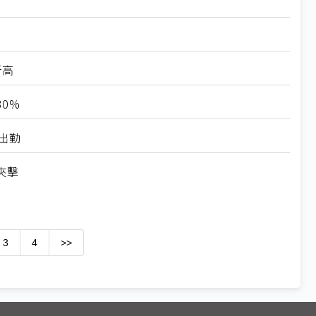
新高
0%
出勤
夾擊
3
4
>>