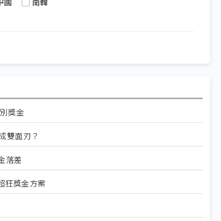
中國
南韓
特別獎金
成雙面刃？
金落差
超狂獎金方案