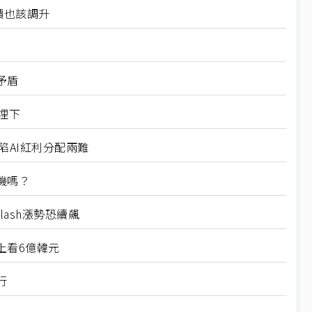
價也該調升
矛盾
埋下
陷AI紅利分配兩難
機嗎？
lash漲勢恐續飆
上看6億韓元
行