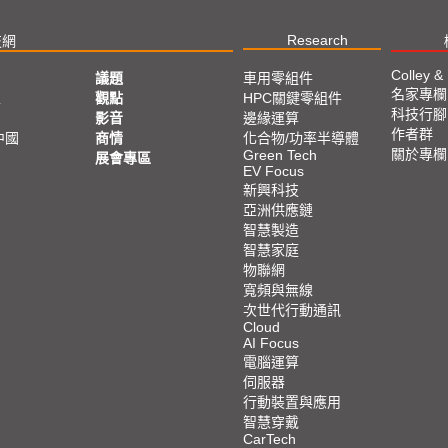
Research
技網
Colley &
議題
車用零組件
名家專欄
亞
觀點
HPC關鍵零組件
科技行腳
影音
邊緣運算
作者群
中國
商情
化合物/功率半導體
關於專欄
Green Tech
展會專區
EV Focus
新興科技
亞洲供應鏈
智慧製造
智慧家庭
物聯網
寬頻與無線
次世代行動通訊
Cloud
AI Focus
電腦運算
伺服器
行動裝置與應用
智慧穿戴
CarTech