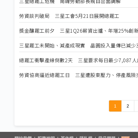
三星總罷工危機 南韓勞動部長親自出面調解
勞資談判破局 三星工會5月21日展開總罷工
獎金釀罷工前夕 三星1Q26薪資出爐、年增25%創
三星罷工未開始、減產成現實 晶圓投入量傳已減少3
總罷工衝擊產線倒數2天 三星要求每日最少7,087人
勞資協商逼近總罷工日 三星遭股東壓力、停產風險
1
2