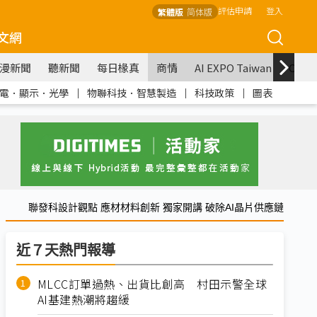
評估申請
登入
繁體版
简体版
文網
漫新聞
聽新聞
每日椽真
商情
AI EXPO Taiwan
COM
電．顯示．光學
｜
物聯科技．智慧製造
｜
科技政策
｜
圖表
聯發科設計觀點 應材材料創新 獨家開講 破除AI晶片供應鏈
近７天熱門報導
MLCC訂單過熱、出貨比創高 村田示警全球
AI基建熱潮將趨緩