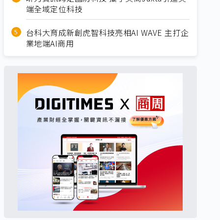
端全域定位科技
台科大育成新創虎智科技亮相AI WAVE 主打企
業地端AI商用