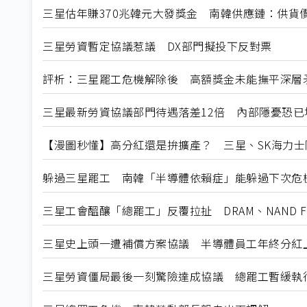
三星估年賺370兆韓元大發獎金 南韓供應鏈：供貨
三星勞資暫定協議惹議 DX部門擬投下反對票
評析：三星罷工危機解除後 高額獎金未能撫平深層
三星最新勞資協議部門待遇落差12倍 內部隱憂恐已
【漫圖秒懂】高分紅還是拚擴產？ 三星、SK海力士
躲過三星罷工 南韓「半導體依賴症」能躲過下次危
三星工會醞釀「總罷工」反覆拉扯 DRAM、NAND F
三星史上頭一遭補償方案協議 半導體員工年終分紅
三星勞資僵局最後一刻驚險達成協議 總罷工暫緩執