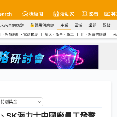
earch
椽經閣
活動家
影音
英
未來車供應鏈
蘋果供應鏈
產業
區域
議題
觀點
AI．智慧應用．電商物流
｜
航太．衛星．軍工
｜
IT．系統供應鏈
｜
光
、SK海力士中國廠員工發聲