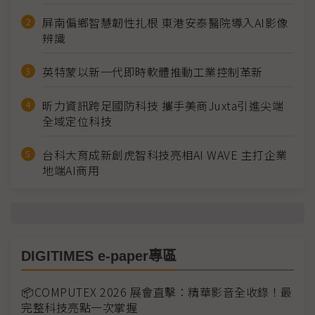
屏南偏鄉智慧韌性扎根 東港安泰醫院導入AI影像
辨識
英特蒙以新一代即時軟體推動工業控制革新
昕力資訊跨足國防科技 攜手美商Juxta引進尖端
全域定位科技
台科大育成新創虎智科技亮相AI WAVE 主打企業
地端AI商用
DIGITIMES e-paper專區
📦COMPUTEX 2026 展會直擊：精華影音全收錄！最
完整科技亮點一次掌握