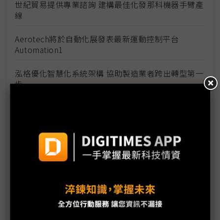
世紀貿易提供專業諮詢 建構最佳化發那科機器手臂產
線
Aerotech將於自動化展發表最新運動控制平台
Automation1
泓格優化智慧化系統架構 協助製造業者跨出轉型第一
步
匯聚雲端、5G、AIoT 戰力，大幅加速智慧製造進程
志聖工業創立嶄新工廠生態 提供智能化設備
松下產業科技智在製造 開創新商業服務模式
3D影像搭配智慧化路徑生成 實踐自動化彈性生產的
第一步
耐落TSLG 螺絲防鬆首選