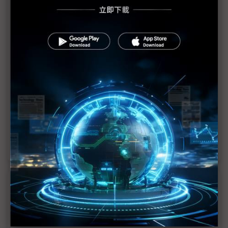
昇頻進階工規行動路由器、PoE與網管系統
氣動新品 立足全球
掌握實施要領、妙用先進平台工具 加速 AI 應用落地
實現
1
2
3
>>
近７天熱門報導
MLCC訂單過熱、出貨比創高 村田示警全球AI基
建熱潮將趨緩