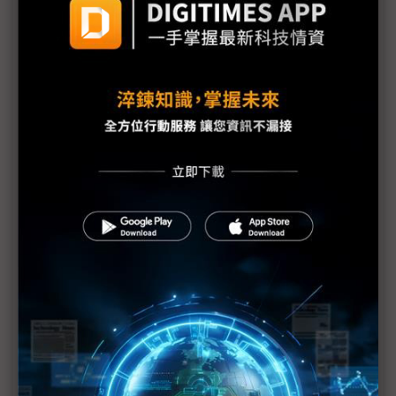
隆重展出
避免工廠成為駭客組織的提款機 智慧製造資安防護不
可輕忽
無畏疫情衝擊 史陶比爾強勢展出
自動化展亮點 洛克威爾與所羅門打造資訊完善戰情
室
Epson發展機器手臂管理系統與簡易操作軟體
igus連線實體展覽的參觀人數近2萬人
世紀貿易提供專業諮詢 建構最佳化發那科機器手臂產
線
Aerotech將於自動化展發表最新運動控制平台
Automation1