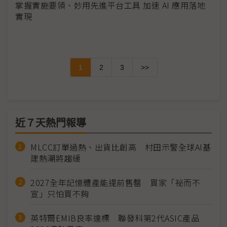
掌握實施要領、妙用先進平台工具 加速 AI 應用落地
實現
1
2
3
>>
近７天熱門報導
MLCC訂單過熱、出貨比創高 村田示警全球AI基
建熱潮將趨緩
2027全年記憶體產能提前售罄 買家「祕而不
宣」只怕買不夠
英特爾EMIB良率達標 聯發科第2代ASIC產品