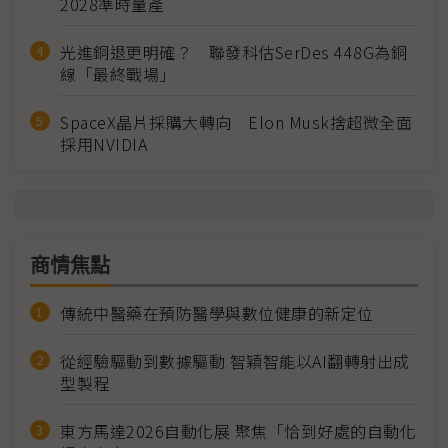
2028準時量產
光進銅退更明確？ 聯發科估SerDes 448G為銅
線「最終戰場」
SpaceX晶片採購大轉向 Elon Musk捨超微全面
採用NVIDIA
商情焦點
傳統中醫藥在預防醫學與數位健康的新定位
從經驗驅動到數據驅動 智穎智能以AI翻轉射出成
型製程
東方馬達2026自動化展 聚焦「恰到好處的自動化