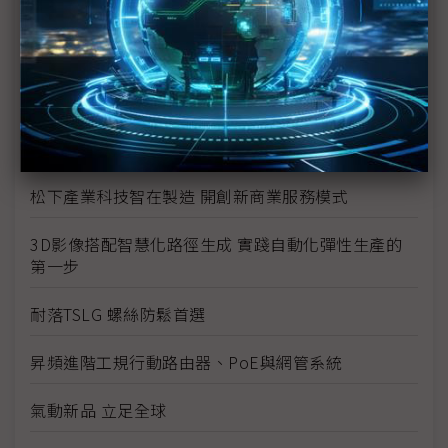
泓格優化智慧化系統架構 協助製造業者跨出轉型第一
步
匯聚雲端、5G、AIoT 戰力，大幅加速智慧製造進程
志聖工業創立嶄新工廠生態 提供智能化設備
松下產業科技智在製造 開創新商業服務模式
3D影像搭配智慧化路徑生成 實踐自動化彈性生產的
第一步
耐落TSLG 螺絲防鬆首選
昇頻進階工規行動路由器、PoE與網管系統
氣動新品 立足全球