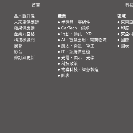
首頁
科
晶片戰升溫
產業
區域
未來車供應鏈
●
半導體．零組件
●
東南
蘋果供應鏈
●
CarTech．綠能
●
印度
產業九宮格
●
行動．通訊．XR
●
東亞/
科技椽送門
●
AI．智慧應用．電商物流
●
國際
展會
●
航太．衛星．軍工
●
圖表
影音
●
IT．系統供應鏈
修訂與更新
●
光電．顯示．光學
●
科技政策
●
物聯科技．智慧製造
●
圖表