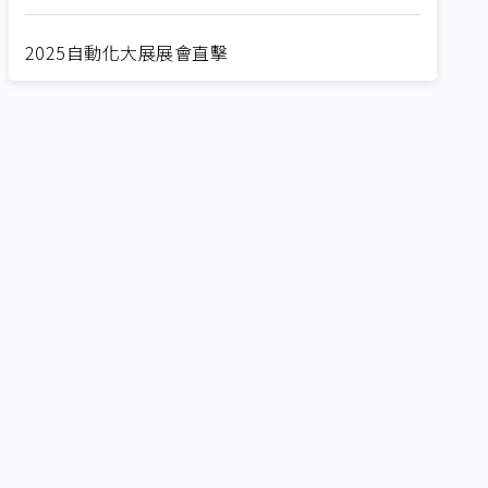
2025自動化大展展會直擊
Straight from SEMICON 2025
2025 SEMICON展會直擊
🔥2025 COMPUTEX 展場直擊！🔥AI應用全面進
化！
🔥2025 COMPUTEX 展場直擊！搶先掌握AI科技
新勢力🔍
獨家揭秘！AI EXPO 2025 攤位直擊，精彩內容不
容錯過！