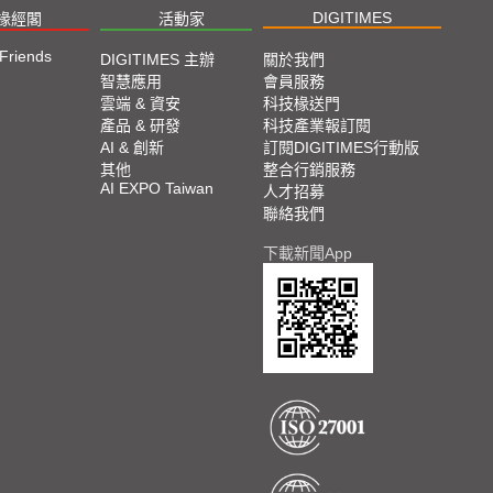
2023 SEMICON TAIWAN展會精選
DIGITIMES
椽經閣
活動家
 Friends
2023台北國際自動化工業大展展會精選
DIGITIMES 主辦
關於我們
智慧應用
會員服務
雲端 & 資安
科技椽送門
2023台北國際電腦展COMPUTEX TAIPEI 展會精
產品 & 研發
科技產業報訂閱
選
AI & 創新
訂閱DIGITIMES行動版
其他
整合行銷服務
AI EXPO Taiwan
人才招募
聯絡我們
下載新聞App