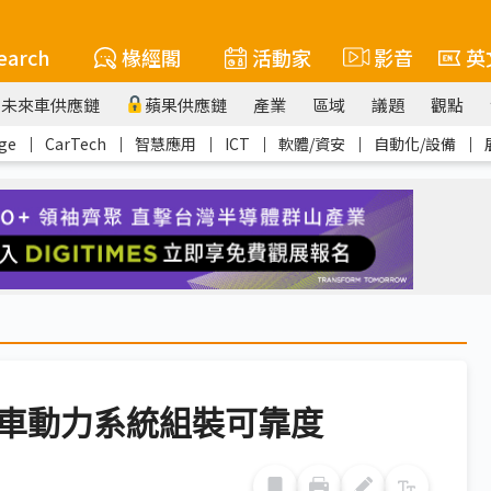
earch
椽經閣
活動家
影音
英
未來車供應鏈
蘋果供應鏈
產業
區域
議題
觀點
ge
｜
CarTech
｜
智慧應用
｜
ICT
｜
軟體/資安
｜
自動化/設備
｜
電動車動力系統組裝可靠度