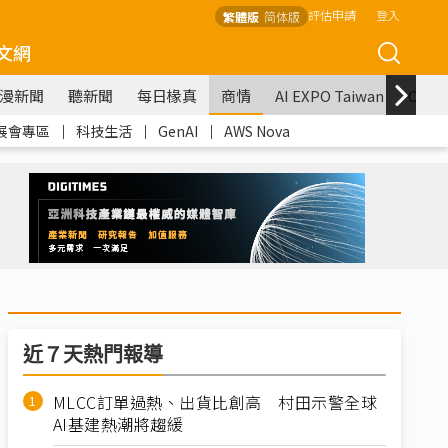
評估申請
登入
繁體版
简体版
文網
漫新聞
聽新聞
每日椽真
商情
AI EXPO Taiwan
COM
展會專區
｜
科技生活
｜
GenAI
｜
AWS Nova
近７天熱門報導
MLCC訂單過熱、出貨比創高 村田示警全球
AI基建熱潮將趨緩