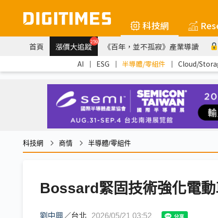
科技網
Res
259
首頁
漲價大追蹤
《百年，並不孤寂》產業導讀
AI
｜
ESG
｜
半導體/零組件
｜
Cloud/Stora
科技網
商情
半導體/零組件
Bossard緊固技術強化
劉中興
／
台北
2026/05/21 03:52