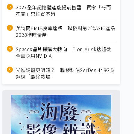
2027全年記憶體產能提前售罄 買家「祕而
不宣」只怕買不夠
英特爾EMIB良率達標 聯發科第2代ASIC產品
2028準時量產
SpaceX晶片採購大轉向 Elon Musk捨超微
全面採用NVIDIA
光進銅退更明確？ 聯發科估SerDes 448G為
銅線「最終戰場」