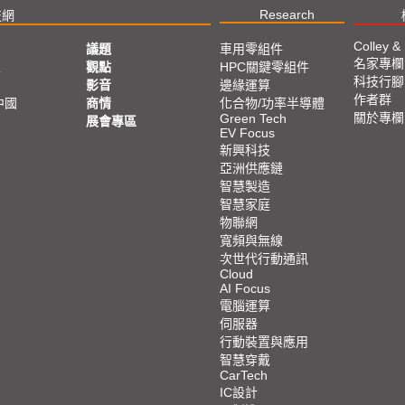
Research
技網
Colley &
議題
車用零組件
名家專欄
亞
觀點
HPC關鍵零組件
科技行腳
影音
邊緣運算
作者群
中國
商情
化合物/功率半導體
關於專欄
Green Tech
展會專區
EV Focus
新興科技
亞洲供應鏈
智慧製造
智慧家庭
物聯網
寬頻與無線
次世代行動通訊
Cloud
AI Focus
電腦運算
伺服器
行動裝置與應用
智慧穿戴
CarTech
IC設計