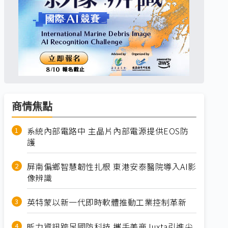
商情焦點
系統內部電路中 主晶片內部電源提供EOS防
護
屏南偏鄉智慧韌性扎根 東港安泰醫院導入AI影
像辨識
英特蒙以新一代即時軟體推動工業控制革新
昕力資訊跨足國防科技 攜手美商Juxta引進尖