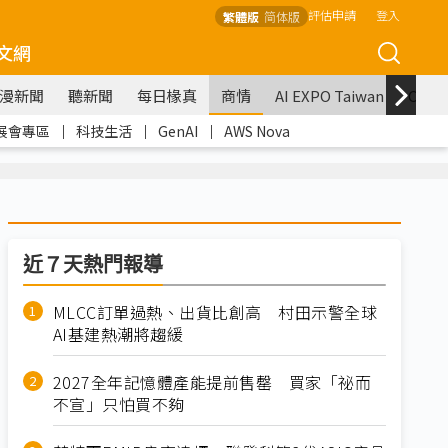
評估申請
登入
繁體版
简体版
文網
漫新聞
聽新聞
每日椽真
商情
AI EXPO Taiwan
COM
展會專區
｜
科技生活
｜
GenAI
｜
AWS Nova
近７天熱門報導
MLCC訂單過熱、出貨比創高 村田示警全球
AI基建熱潮將趨緩
2027全年記憶體產能提前售罄 買家「祕而
不宣」只怕買不夠