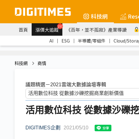
科技網
Res
257
首頁
漲價大追蹤
《百年，並不孤寂》產業導讀
AI
｜
ESG
｜
半導體/零組件
｜
Cloud/Stora
科技網
商情
議題精選－2021雲端大數據論壇專輯
活用數位科技 從數據沙礫
DIGITIMES企劃
2021/05/10