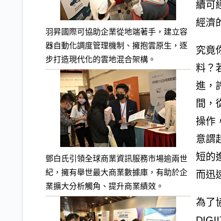
續可
經濟
羽昇國際可協助企業從地端著手，建立容
器自動化調度管理機制、擁抱雲原生，逐
究竟
步打造現代化的雲地混合架構。
料？
進，
間，從
操作
意謂
短的
鄧白氏引領全球商業資訊服務市場逾兩世
紀，擁有舉世最大商業數據庫，有助於企
而迅
業擴大分析觸角、提升商業績效。
為了
DIG