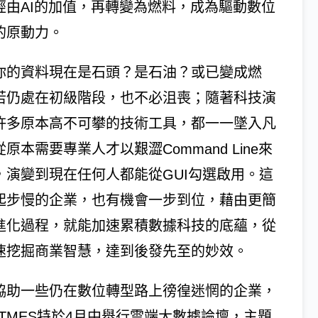
經由AI的加值，再轉變為燃料，成為驅動數位
的原動力。
你的資料現在是石頭？是石油？或已變成燃
若仍處在初級階段，也不必沮喪；隨著科技演
許多原本高不可攀的技術工具，都一一墜入凡
原本需要專業人才以艱澀Command Line來
，演變到現在任何人都能從GUI勾選啟用。這
起步慢的企業，也有機會一步到位，藉由更簡
進化過程，就能加速累積數據科技的底蘊，從
速挖掘商業智慧，達到後發先至的妙效。
協助一些仍在數位轉型路上徬徨迷惘的企業，
IITMES特於4月中舉行雲端大數據論壇，主題