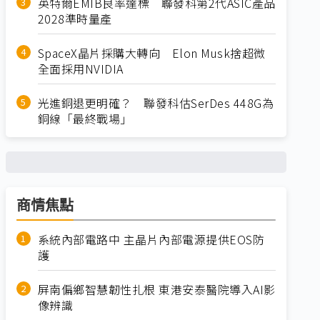
英特爾EMIB良率達標 聯發科第2代ASIC產品
2028準時量產
SpaceX晶片採購大轉向 Elon Musk捨超微
全面採用NVIDIA
光進銅退更明確？ 聯發科估SerDes 448G為
銅線「最終戰場」
商情焦點
系統內部電路中 主晶片內部電源提供EOS防
護
屏南偏鄉智慧韌性扎根 東港安泰醫院導入AI影
像辨識