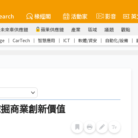
earch
椽經閣
活動家
影音
英
未來車供應鏈
蘋果供應鏈
產業
區域
議題
觀點
ge
｜
CarTech
｜
智慧應用
｜
ICT
｜
軟體/資安
｜
自動化/設備
｜
挖掘商業創新價值