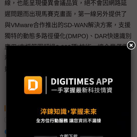
線，也能呈現優異會議品質，絕不會因網路延
遲問題而出現馬賽克畫面，第一線另外提供了
與VMware合作推出的SD-WAN解決方案，支援
獨特的動態多路徑優化(DMPO)、DAR快速識別
應用(支援範圍超過3,000種)技術，讓企業僅需
利用Internet運行Zoom會議系統，即可展現不
遜於專線的流暢體驗。
關鍵字
Zoom
居家辦公
視訊會議
加入已選取到「關鍵字追蹤」