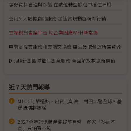
做好資料管理與保護 在數位轉型旅程中穩住陣腳
善用AI大數據顧問服務 加速實現動態精準行銷
雲端視訊會議平台 助企業因應WFH新常態
申裝基礎雲服務和雲端交換機 靈活獲取營運所需資源
D talk新創團隊催生創意服務 全面解放數據新價值
近７天熱門報導
MLCC訂單過熱、出貨比創高 村田示警全球AI基
建熱潮將趨緩
2027全年記憶體產能提前售罄 買家「祕而不
宣」只怕買不夠