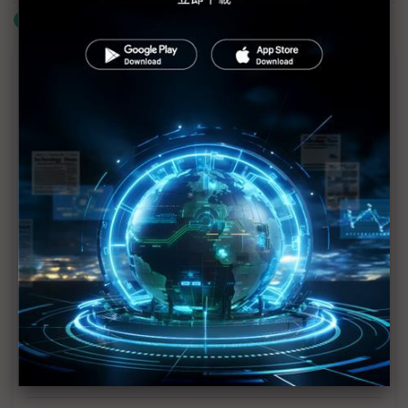
什麼是「關鍵字追蹤」
商情專輯－2021雲端大數據論壇專輯
活用數位科技 從數據沙礫挖掘商業創新價值
結合數位科技與資料運用，打造未來企業的核心韌性
微軟Azure支援無所不在運算 助企業擘畫未來十年創
新
羽昇國際助企業為多雲數據遷徙奠定勝基
企業整合大型商業數據庫 創造極大化業務分析價值
宏庭科技活用Google Cloud AI服務 為企業注入數位
轉型強大動能