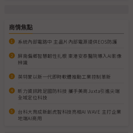
商情焦點
系統內部電路中 主晶片內部電源提供EOS防護
屏南偏鄉智慧韌性扎根 東港安泰醫院導入AI影像
辨識
英特蒙以新一代即時軟體推動工業控制革新
昕力資訊跨足國防科技 攜手美商Juxta引進尖端
全域定位科技
台科大育成新創虎智科技亮相AI WAVE 主打企業
地端AI商用