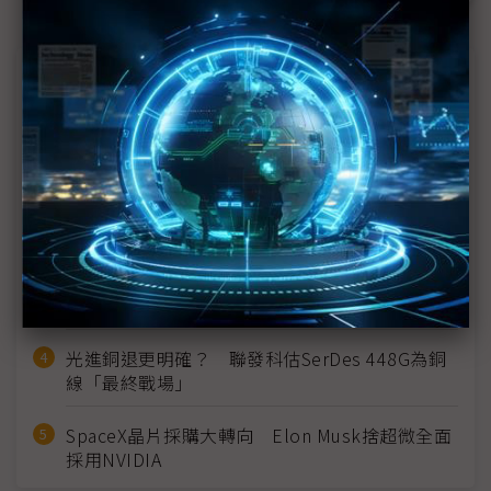
近７天熱門報導
MLCC訂單過熱、出貨比創高 村田示警全球AI基
建熱潮將趨緩
2027全年記憶體產能提前售罄 買家「祕而不
宣」只怕買不夠
英特爾EMIB良率達標 聯發科第2代ASIC產品
2028準時量產
光進銅退更明確？ 聯發科估SerDes 448G為銅
線「最終戰場」
SpaceX晶片採購大轉向 Elon Musk捨超微全面
採用NVIDIA