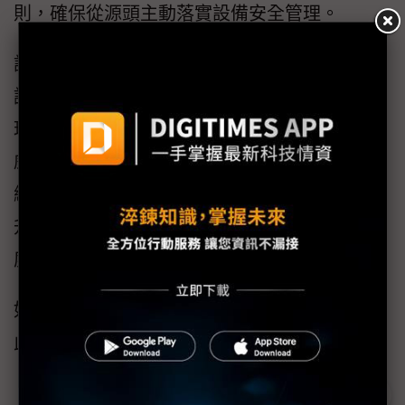
則，確保從源頭主動落實設備安全管理。
該項認證特別驗證了iDS-2CD7x系列在身份認
證、訪問控制、安全通信、安全審計和漏洞管
理等關鍵領域具有強大的安全管控能力。海康
威視此番樹立行業全新安全標桿，既為全行業
網絡安全合規建設提供全新參照，也進一步提
升全球客戶對海康威視產品與解決方案的信賴
度。
如需了解海康威視網絡安全相關舉措，可訪問
此
鏈接
。