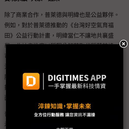
除了商業合作，普萊德與明緯也是公益夥伴。
例如，對於普萊德推動的《台灣好空氣育福
田》公益行動計畫，明緯當仁不讓地共襄盛
舉。此計畫推廣以稻稈分解菌取代稻草焚燒，
可以避免空氣污染和煙霧帶來的危害，徹底解
決空污問題，減少碳排，並且能夠提高土地的
肥沃度和有機性，達到永續。此計畫自2022年
推廣至今已累積約200多家企業加入，認養稻田
面積達7,800公頃。
普萊德科技總經理室市場推廣組經理徐華表
示，參與者是個人或企業名義認養稻田，「幾