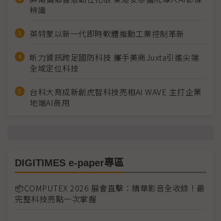
辨識
英特蒙以新一代即時軟體推動工業控制革新
昕力資訊跨足國防科技 攜手美商Juxta引進尖端
全域定位科技
台科大育成新創虎智科技亮相AI WAVE 主打企業
地端AI商用
DIGITIMES e-paper專區
📦COMPUTEX 2026 展會直擊：精華影音全收錄！最
完整科技亮點一次掌握