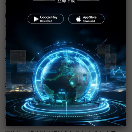
乎所有普萊德員工皆參與認養，也非常感謝明
緯不僅以公司名義認養稻田，公司內部也有不
少員工以個人名義參與。」此計畫預計於6、7
月間稻作收割後撒下分解菌，屆時也會邀請認
養者親身見證自己的友善環境信念，真正落實
永續行動。
「藉此文章篇幅，我們希望號召更多企業加入
認養活動，也期待透過與農民的合作，推動永
續農業和環境保護理念。」徐華說。普萊德也
長期推動認養坪林茶園、資助弱勢兒童等活
動。