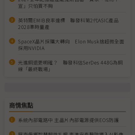
宣」只怕買不夠
英特爾EMIB良率達標 聯發科第2代ASIC產品
2028準時量產
SpaceX晶片採購大轉向 Elon Musk捨超微全面
採用NVIDIA
光進銅退更明確？ 聯發科估SerDes 448G為銅
線「最終戰場」
商情焦點
系統內部電路中 主晶片內部電源提供EOS防護
屏南偏鄉智慧韌性扎根 東港安泰醫院導入AI影像