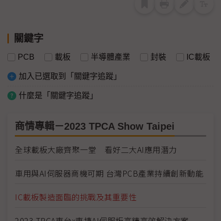
關鍵字
PCB
載板
半導體產業
封裝
IC載板
加入已選取到「關鍵字追蹤」
什麼是「關鍵字追蹤」
商情專輯－2023 TPCA Show Taipei
全球載板大廠齊聚一堂 看好二大AI應用潛力
車用與AI伺服器商機可期 台灣PCB產業持續創新動能
IC載板製造面臨的挑戰及其重要性
2023 TPCA東台x東捷AI伺服板高精高效解決方案