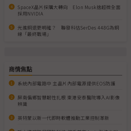
SpaceX晶片採購大轉向 Elon Musk捨超微全面
採用NVIDIA
光進銅退更明確？ 聯發科估SerDes 448G為銅
線「最終戰場」
商情焦點
系統內部電路中 主晶片內部電源提供EOS防護
屏南偏鄉智慧韌性扎根 東港安泰醫院導入AI影像
辨識
英特蒙以新一代即時軟體推動工業控制革新