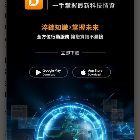
來挑戰。普通IC載板採用ABF層壓板，而進階
ICS，例如FC-CSP（ETS 製程）所使用的
ICS，則是使用銅基材（底銅）。銅對銅檢測一
詞是指，檢測銅基材（底銅）層上的銅圖形，
旨在檢測各種圖形缺陷，例如短路、刮痕、斷
開與凹陷（銅表面凹陷）。若要在ICS製造過程
制定有效的製程控制策略，自動光學檢查系統
提供的解決方案，是發現和減少缺陷不可或缺
的一環。
最後第五點、在正確的位置鑽出微型的導通孔
－IC 載板特徵日益複雜，精確度與產速皆在製
程中扮演了重要角色。IC載板雷射孔鑽孔時，