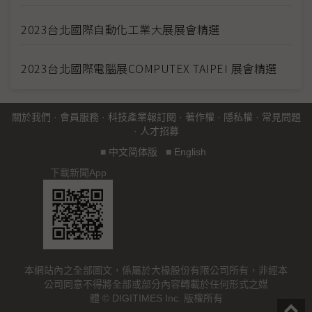
2023台北國際自動化工業大展展會精選
2023台北國際電腦展COMPUTEX TAIPEI 展會精選
關於我們
·
會員服務
·
科技產業報訂閱
·
著作權
·
隱私權
·
常見問題
·
人才招募
■
中文简体版
■
English
下載新聞App
本網站內之全部圖文，係屬於大椽股份有限公司所有，非經本
公司同意不得將全部或部分內容轉載於任何形式之媒
體 © DIGITIMES Inc. 版權所有