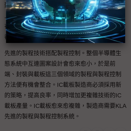
難以快速準確找到對的位置，快速準確在板子
上確認靶點的位置，然後啓動鑽孔程序，才能
在不影響相鄰電路結構的情況下，讓所有盲孔
都打在焊盤上。
先進的製程技術搭配製程控制。整個半導體生
態系統中互連圖案設計會愈來愈小，於是前
端、封裝與載板這三個領域的製程與製程控制
方法便有機會整合。IC載板製造商必須採用新
的策略，提高良率，同時增加更複雜技術的IC
載板產量。IC載板愈來愈複雜，製造商需要KLA
先進的製程與製程控制系統。