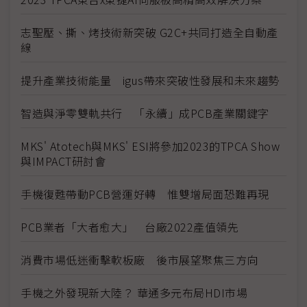
志聖壓、撕、烤技術新突破 G2C+共同打造全自動產
線
提升產業技術能量 igus帶來突破性發展和未來趨勢
智造與淨零雙軌共行 「永續」成PCB產業關鍵字
MKS' Atotech與MKS' ESI將參加2023的TPCA Show
與IMPACT研討會
手機復甦帶動PCB營運好轉 惟雙增局面恐難再現
PCB業者「大者愈大」 台廠2022產值領先
消費市場低迷衝擊軟板廠 後市展望聚焦三方向
手機之外發現新大陸？ 華通多元布局HDI市場