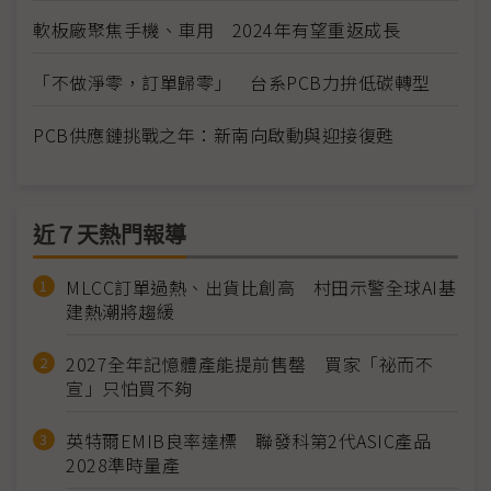
軟板廠聚焦手機、車用 2024年有望重返成長
「不做淨零，訂單歸零」 台系PCB力拚低碳轉型
PCB供應鏈挑戰之年：新南向啟動與迎接復甦
近７天熱門報導
MLCC訂單過熱、出貨比創高 村田示警全球AI基
建熱潮將趨緩
2027全年記憶體產能提前售罄 買家「祕而不
宣」只怕買不夠
英特爾EMIB良率達標 聯發科第2代ASIC產品
2028準時量產