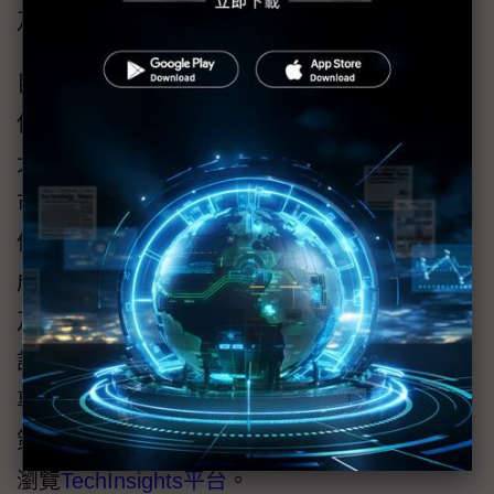
及產業專業人士提供精準信息。
目前，已有超過650家公司及85,000名用戶選擇
使用TechInsights平台，這款平台不僅是全球最
大的垂直整合型半導體產業逆向工程、拆解和
市場分析平台，更涵蓋了詳盡的電路分析、影
像資料、半導體製程、設備拆解案例、插圖、
成本與訂價資訊、市場預測、深度市場分析以
及專家權威評論。TechInsights的客戶群囊括了
許多頂尖科技公司，他們都依賴TechInsights的
專業分析，更迅速且自信地做出明智的商業決
策、設計決策及產品決策。如需更多資訊，請
瀏覽
TechInsights平台
。