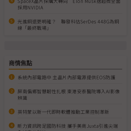
SpaceX晶片採購大轉向 Elon Musk捨超微全面
採用NVIDIA
光進銅退更明確？ 聯發科估SerDes 448G為銅
線「最終戰場」
商情焦點
系統內部電路中 主晶片內部電源提供EOS防護
屏南偏鄉智慧韌性扎根 東港安泰醫院導入AI影像
辨識
英特蒙以新一代即時軟體推動工業控制革新
昕力資訊跨足國防科技 攜手美商Juxta引進尖端