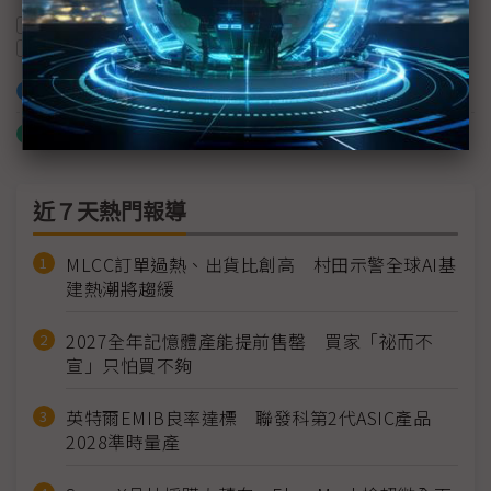
OLED
觸控螢幕
觸控
汽車製造商
Microchip Technology
M1晶片
加入已選取到「關鍵字追蹤」
什麼是「關鍵字追蹤」
近７天熱門報導
MLCC訂單過熱、出貨比創高 村田示警全球AI基
建熱潮將趨緩
2027全年記憶體產能提前售罄 買家「祕而不
宣」只怕買不夠
英特爾EMIB良率達標 聯發科第2代ASIC產品
2028準時量產