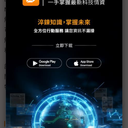
M1觸控螢幕控制器具有專用功能，如形狀事件
觸發器與自動模式脈寬調製（PWM）相結合，
可實現超低延遲觸覺控制。這一創新技術可將
觸覺波形的決策和生成從主應用主機處理器轉
移到觸控螢幕控制器。
請參閱
maXTouch M1
系列元件網頁，瞭解更多
關於Microchip觸控螢幕控制器解決方案的功能
特色。
關鍵字