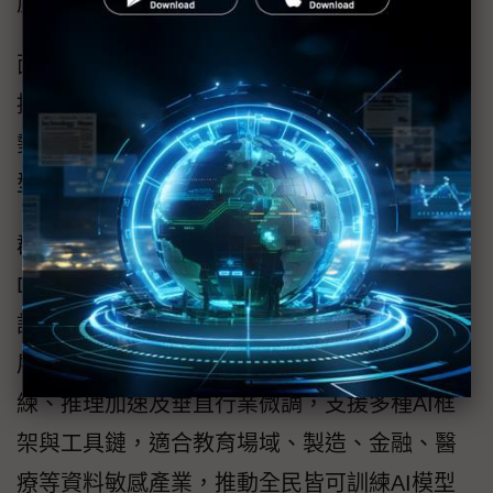
度。
面對生成式AI普及後企業對資料安全與自主可
控的高度需求，私有化部署地端AI成為新趨
勢，DeepSeek-R1、QwQ-32B等案例證明，小
型模型亦可達到優異效能。
群聯aiDAPTIV+核心技術結合GPU、VRAM、
DRAM與NAND快閃記憶體，使NAND擔任延伸
記憶體角色，實現10倍成本效益提升，大幅擴
展模型處理容量。該技術可應用於模型後訓
練、推理加速及垂直行業微調，支援多種AI框
架與工具鏈，適合教育場域、製造、金融、醫
療等資料敏感產業，推動全民皆可訓練AI模型