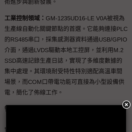
術進步與創新發展。
工業控制領域：
GM-1235UD16-LE V0A被視為
生產線自動化關鍵節點的首選。它能夠連接PLC
的RS485串口，採集感測器資料通過USB/GPIO
介面，通過LVDS驅動本地工控屏，並利用M.2
SSD高速記錄生產日誌，實現了多維度數據的
集中處理。其環境耐受特性特別適配高溫車間
場景，而COM口帶電功能可直接為小型設備供
電，簡化了佈線工作。
智慧零售領域：
GM-1235UD16-LE V0A充當了
「全能資訊中樞」的角色。在商場中，互動導
覽屏能夠利用其四顯示功能，分區展示導航地