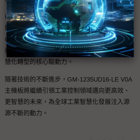
從生產線上的精準控制，到數位零售的互動體
驗，再到自助服務終端的全天候可靠運行，
GM-1235UD16-LE V0A以卓越的效能、強大的
連接能力和超凡的環境適應性，成為各產業智
慧化轉型的核心驅動力。
隨著技術的不斷進步，GM-1235UD16-LE V0A
主機板將繼續引領工業控制領域邁向更高效、
更智慧的未來，為全球工業智慧化發展注入源
源不斷的動力。