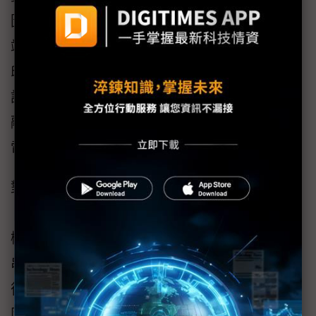
圖、促銷影片以及虛擬試衣等資訊；而收銀終
端則通過多個USB介面連接掃碼器、刷卡機和
印表機，同時支援主屏和顧客確認屏的運行。
該設備雖然具有緊湊的小尺寸設計，卻能完美
融入一體機的纖薄機身內，同時提供與桌上型
電腦相媲美的擴展能力。
對於日益普及的自助服務終端，其價值在於
「全天候韌性」。網路喚醒實現遠端定時開關
機；雙網口型號支持鏈路冗餘；豐富的USB與
串口相容各類身分識別模組。即便在斷電恢復
後，來電開機功能讓設備自動「甦醒」，最大
限度提升服務可用性。