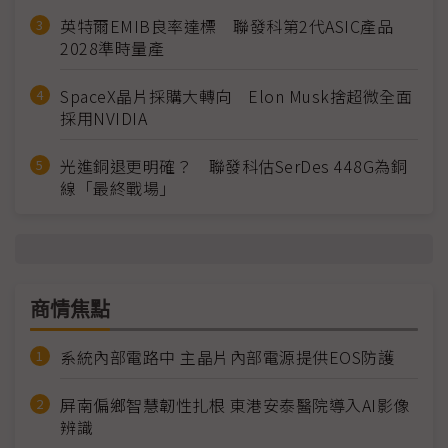
英特爾EMIB良率達標 聯發科第2代ASIC產品
2028準時量產
SpaceX晶片採購大轉向 Elon Musk捨超微全面
採用NVIDIA
光進銅退更明確？ 聯發科估SerDes 448G為銅
線「最終戰場」
商情焦點
系統內部電路中 主晶片內部電源提供EOS防護
屏南偏鄉智慧韌性扎根 東港安泰醫院導入AI影像
辨識