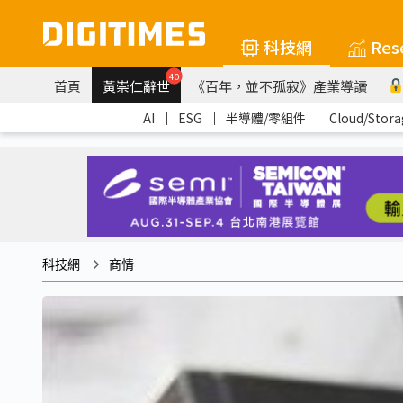
科技網
Res
40
首頁
黃崇仁辭世
《百年，並不孤寂》產業導讀
AI
｜
ESG
｜
半導體/零組件
｜
Cloud/Stora
科技網
商情