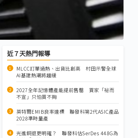
近７天熱門報導
MLCC訂單過熱、出貨比創高 村田示警全球
AI基建熱潮將趨緩
2027全年記憶體產能提前售罄 買家「祕而
不宣」只怕買不夠
英特爾EMIB良率達標 聯發科第2代ASIC產品
2028準時量產
光進銅退更明確？ 聯發科估SerDes 448G為