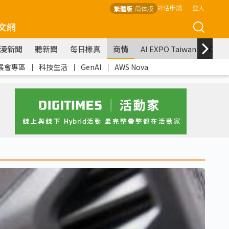
評估申請
登入
繁體版
简体版
文網
漫新聞
聽新聞
每日椽真
商情
AI EXPO Taiwan
COM
展會專區
｜
科技生活
｜
GenAI
｜
AWS Nova