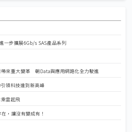
一步擴展6Gb/s SAS產品系列
企業帶來重大變革 朝Data與應用網路化全力駛進
精神引領科技達到新高峰
企業乘雲起飛
存在，讓沒有變成有！
器