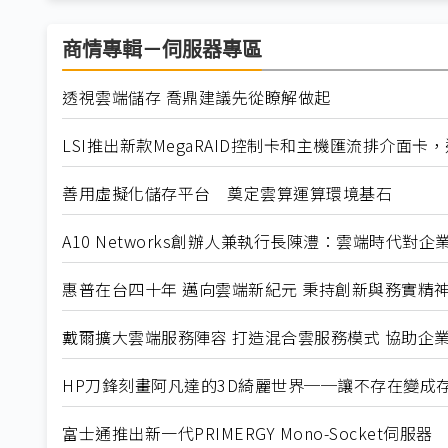
商情專輯－伺服器專區
透視雲端儲存 喬鼎建議先從瞭解做起
LSI推出新款MegaRAID控制卡和主機匯流排介面卡，進
善用虛擬化儲存平台 奠定雲算運算環境基石
A10 Networks創辦人兼執行長陳澧：雲端時代對
惠普在台四十年 邁向雲端新紀元 秉持創新與務實
戴爾擴大雲端服務陣容 打造混合雲服務模式 協助
HP刀鋒刻畫阿凡達的3D綺麗世界──讓不存在變成
富士通推出新一代PRIMERGY Mono-Socket伺服