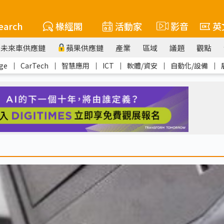
earch
椽經閣
活動家
影音
英
未來車供應鏈
蘋果供應鏈
產業
區域
議題
觀點
ge
｜
CarTech
｜
智慧應用
｜
ICT
｜
軟體/資安
｜
自動化/設備
｜