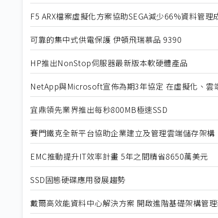
F5 ARX檔案虛擬化方案協助SEGA減少66%資料管理
可靠的集中式供電保護 伊頓飛瑞慕品 9390
HP推出NonStop伺服器最新版本軟硬體產品
NetApp與Microsoft宣佈為期3年協定 在虛擬
宜鼎領先業界推出每秒800MB極速SSD
賽門鐵克全新平台協助企業建立及管理雲端儲存架構
EMC推動提升IT效率計畫 5年之間精省8650萬美元
SSD固態硬碟應用發展趨勢
戴爾高效能資料中心解決方案 開啟進階基礎架構管理