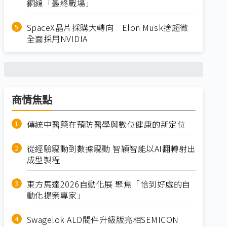
銅線「最終戰場」
SpaceX晶片採購大轉向 Elon Musk捨超微
全面採用NVIDIA
商情焦點
傳統中醫藥在預防醫學與數位健康的新定位
從經驗驅動到數據驅動 智穎智能以AI翻轉射出
成型製程
東方馬達2026自動化展 聚焦「恰到好處的自
動化提案專家」
Swagelok ALD閥件升級版亮相SEMICON