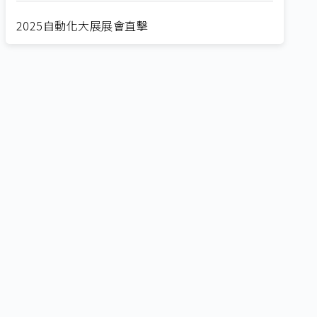
2025自動化大展展會直擊
Straight from SEMICON 2025
2025 SEMICON展會直擊
🔥2025 COMPUTEX 展場直擊！🔥AI應用全面進
化！
🔥2025 COMPUTEX 展場直擊！搶先掌握AI科技
新勢力🔍
獨家揭秘！AI EXPO 2025 攤位直擊，精彩內容不
容錯過！
CES 2025: Lightning D-Talks