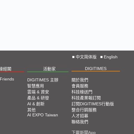
🔥2025 COMPUTEX 展場直擊！搶先掌握AI科技
新勢力🔍
獨家揭秘！AI EXPO 2025 攤位直擊，精彩內容不
容錯過！
CES 2025: Lightning D-Talks
■
中文简体版
■
English
Straight From CES 2025
DIGITIMES
椽經閣
活動家
 Friends
DIGITIMES 主辦
關於我們
直擊TPCA 2024：先進封裝、直接成像成最大亮點
智慧應用
會員服務
雲端 & 資安
科技椽送門
產品 & 研發
科技產業報訂閱
2024 SEMICON TAIWAN展會精選
AI & 創新
訂閱DIGITIMES行動版
其他
整合行銷服務
AI EXPO Taiwan
人才招募
2024台北國際自動化工業大展展會精選
聯絡我們
下載新聞App