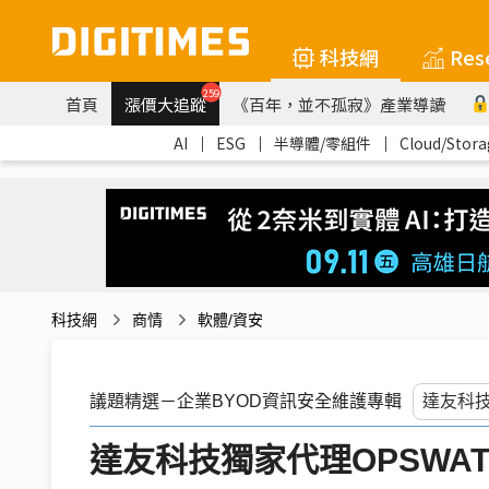
科技網
Res
259
首頁
漲價大追蹤
《百年，並不孤寂》產業導讀
AI
｜
ESG
｜
半導體/零組件
｜
Cloud/Stora
科技網
商情
軟體/資安
議題精選－企業BYOD資訊安全維護專輯
達友科技獨家代理OPSWA