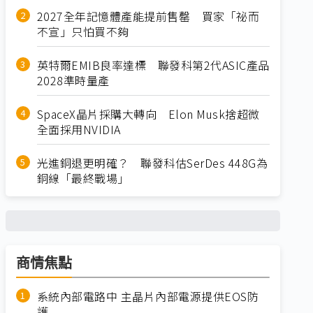
2027全年記憶體產能提前售罄 買家「祕而
不宣」只怕買不夠
英特爾EMIB良率達標 聯發科第2代ASIC產品
2028準時量產
SpaceX晶片採購大轉向 Elon Musk捨超微
全面採用NVIDIA
光進銅退更明確？ 聯發科估SerDes 448G為
銅線「最終戰場」
商情焦點
系統內部電路中 主晶片內部電源提供EOS防
護