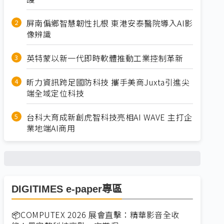
屏南偏鄉智慧韌性扎根 東港安泰醫院導入AI影
像辨識
英特蒙以新一代即時軟體推動工業控制革新
昕力資訊跨足國防科技 攜手美商Juxta引進尖
端全域定位科技
台科大育成新創虎智科技亮相AI WAVE 主打企
業地端AI商用
DIGITIMES e-paper專區
📦COMPUTEX 2026 展會直擊：精華影音全收