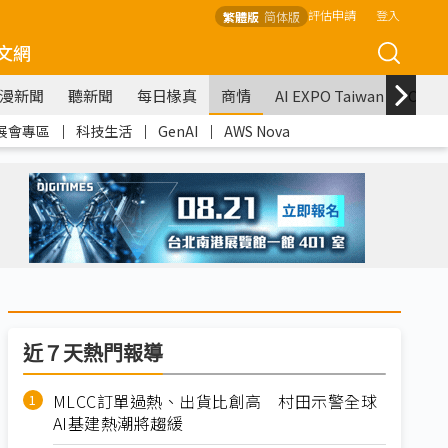
評估申請
登入
繁體版
简体版
文網
漫新聞
聽新聞
每日椽真
商情
AI EXPO Taiwan
COM
展會專區
｜
科技生活
｜
GenAI
｜
AWS Nova
近７天熱門報導
MLCC訂單過熱、出貨比創高 村田示警全球
AI基建熱潮將趨緩