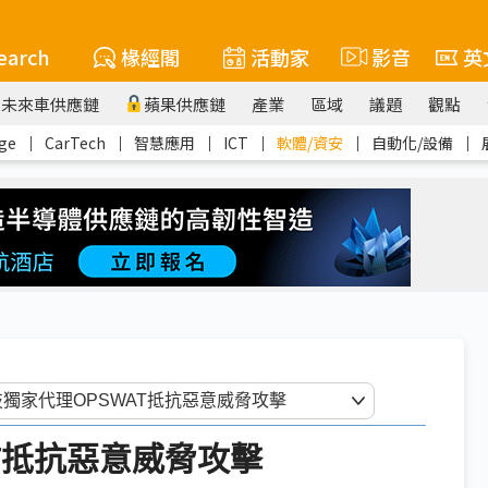
earch
椽經閣
活動家
影音
英
未來車供應鏈
蘋果供應鏈
產業
區域
議題
觀點
ge
｜
CarTech
｜
智慧應用
｜
ICT
｜
軟體/資安
｜
自動化/設備
｜
T抵抗惡意威脅攻擊