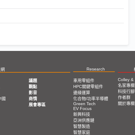
Research
技網
Colley &
議題
車用零組件
名家專欄
亞
觀點
HPC關鍵零組件
科技行腳
影音
邊緣運算
作者群
中國
商情
化合物/功率半導體
關於專欄
Green Tech
展會專區
EV Focus
新興科技
亞洲供應鏈
智慧製造
智慧家庭