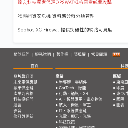
達友科技獨家代理OPSWAT抵抗惡意威脅攻擊
物聯網資安危機 資料應分時分類管理
Sophos XG Firewall提供突破性的網路可見度
關於我們
服務說明
著作權
隱私權
常見問題
|
|
|
|
|
首頁
科
晶片戰升溫
產業
區域
未來車供應鏈
●
半導體．零組件
●
東南
蘋果供應鏈
●
CarTech．綠能
●
印度
產業九宮格
●
行動．通訊．XR
●
東亞/
科技椽送門
●
AI．智慧應用．電商物流
●
國際
展會
●
航太．衛星．軍工
●
圖表
影音
●
IT．系統供應鏈
修訂與更新
●
光電．顯示．光學
●
科技政策
●
物聯科技．智慧製造