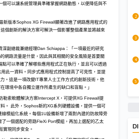
rol)是業界第一個可以讓系統管理員準確掌握網路動態，以便降低與不
最新版本Sophos XG Firewall顯著改進了網路應用程式的
。這個創新的解決方案可解決一個影響整個產業並將越來
深副總裁兼總經理Dan Schiappa：「一項最近的研究
0%的網路流量是什麼，因此與其相關的安全風險是首要關
因為端點可以準確了解哪些應用程式正在執行，並且可以透過
eat與防火牆共用此一資料。同步式應用程式控制提高了可見性，並提
能力。這是一項改變IT專業人士工作方式的創新技術，他
案在環境中各自獨立運作所產生的缺口和盲點。」
新一代防勒索軟體解決方案Intercept X，可提供XG Firewall提
。 此外，Sophos新的XG系列硬體設備，提供一個可
的連線模組化系統。每個1U設備新增了兩對內建的防故障旁
了一個選配的旁路FleXi Port模組，再加上選配的乙太
D
輕鬆實現同步安全。