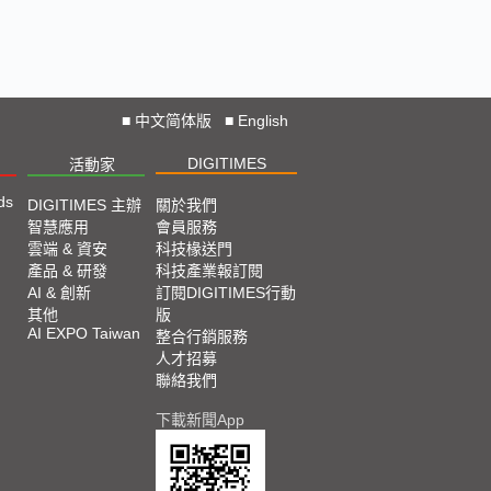
024台北國際自動化工業大展展會精
raight from COMPUTEX 2024
■
中文简体版
■
English
24 COMPUTEX TAIPEI 展會直擊
DIGITIMES
活動家
ds
DIGITIMES 主辦
關於我們
23 TPCA Show Taipei 展會精選
智慧應用
會員服務
雲端 & 資安
科技椽送門
產品 & 研發
科技產業報訂閱
023 SEMICON TAIWAN展會精選
AI & 創新
訂閱DIGITIMES行動
其他
版
AI EXPO Taiwan
整合行銷服務
023台北國際自動化工業大展展會精
人才招募
聯絡我們
下載新聞App
023台北國際電腦展COMPUTEX
AIPEI 展會精選