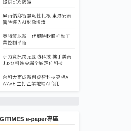
提供EOS防護
屏南偏鄉智慧韌性扎根 東港安泰
醫院導入AI影像辨識
英特蒙以新一代即時軟體推動工
業控制革新
昕力資訊跨足國防科技 攜手美商
Juxta引進尖端全域定位科技
台科大育成新創虎智科技亮相AI
WAVE 主打企業地端AI商用
IGITIMES e-paper專區