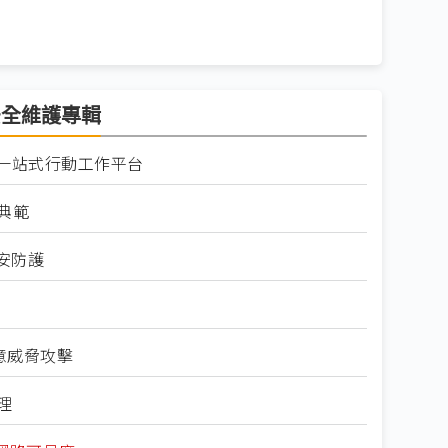
應

掌
安全維護專輯
獨
推一站式行動工作平台
精
典範
CE
資安防護
St
直
像
意威脅攻擊
理
2