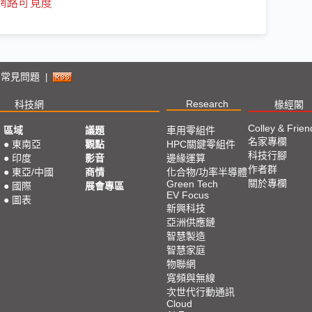
性的網路可見度
2
選
St
常見問題
|
|
20
Research
科技網
椽經閣
Colley & Frien
區域
議題
車用零組件
名家專欄
20
●
東南亞
觀點
HPC關鍵零組件
科技行腳
●
印度
影音
邊緣運算
作者群
●
東亞/中國
商情
化合物/功率半導體
2
關於專欄
Green Tech
●
國際
展會專區
EV Focus
●
圖表
新興科技
2
亞洲供應鏈
選
智慧製造
智慧家庭
物聯網
2
寬頻與無線
T
次世代行動通訊
Cloud