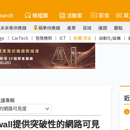
earch
椽經閣
活動家
影音
英
未來車供應鏈
蘋果供應鏈
產業
區域
議題
觀點
ge
｜
CarTech
｜
智慧應用
｜
ICT
｜
軟體/資安
｜
自動化/設備
｜
近
維護專輯
irewall提供突破性的網路可見