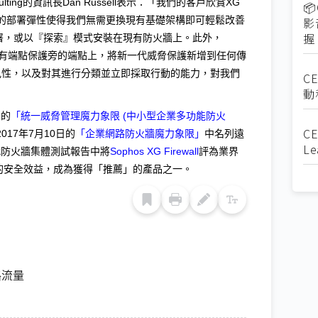
nsulting的資訊長Dan Russell表示：「我們的客戶欣賞XG

面。它的部署彈性使得我們無需更換現有基礎架構即可輕鬆改善
影
握
方式部署，或以『探索』模式安裝在現有防火牆上。此外，
安裝在任何現有端點保護旁的端點上，將新一代威脅保護新增到任何傳
見性，以及對其進行分類並立即採取行動的能力，對我們
C
動
日的
「統一威脅管理魔力象限 (中小型企業多功能防火
CE
2017年7月10日的
「企業網路防火牆魔力象限」
中名列遠
Le
新一代防火牆集體測試報告中將
Sophos XG Firewall
評為業界
all的安全效益，成為獲得「推薦」的產品之一。
2
St
2
路流量
