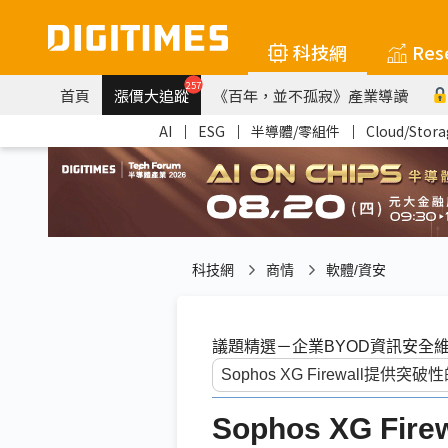
科技網
Res
257
首頁
漲價大追蹤
《百年，並不孤寂》產業導讀
AI
｜
ESG
｜
半導體/零組件
｜
Cloud/Stora
科技網
商情
軟體/資安
議題精選－企業BYOD資訊安全
Sophos XG F