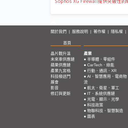
Sophos XG Firewall提供突破
關於我們
服務說明
著作權
隱私權
|
|
|
首頁
晶片戰升溫
產業
未來車供應鏈
●
半導體．零組件
蘋果供應鏈
●
CarTech．綠能
產業九宮格
●
行動．通訊．XR
科技椽送門
●
AI．智慧應用．電商物
展會
流
影音
●
航太．衛星．軍工
修訂與更新
●
IT．系統供應鏈
●
光電．顯示．光學
●
科技政策
●
物聯科技．智慧製造
●
圖表