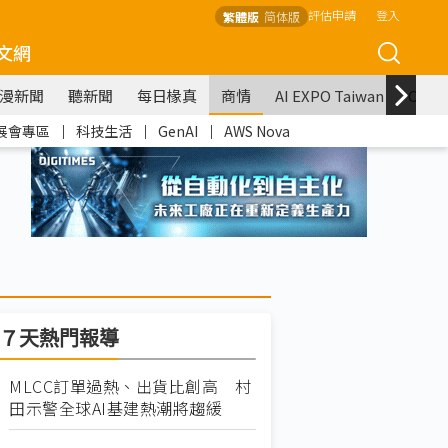
評估申請
登入
繁體版
简体版
文網
漫新聞
聽新聞
每日椽真
商情
AI EXPO Taiwan
COM
展會專區
｜
科技生活
｜
GenAI
｜
AWS Nova
７天熱門報導
MLCC訂單過熱、出貨比創高 村
田示警全球AI基建熱潮將趨緩