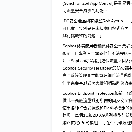
(Synchronized App Cont
明流量安全風險的功能。
IDC安全產品研究總監Rob Ayoub：「
可見度，特別是在未知應用程式方面
越有挑戰性的問題。」
Sophos終端使用者和網路安全事業群資
顯示，IT專業人士承認他們不清楚6
注。Sophos可以識別這個流量，
Sophos Security Heartb
高IT系統管理員主動管理網路流量的
們不需要再忍受防火牆和端點解決方
Sophos Endpoint Protection和
供此一高級流量識別所需的同步安全資料
使用各種整合式連線和FleXi埠模組
路埠，每個1U和2U XG系列機型則新增
網路供電(PoE)模組，可在任何環境