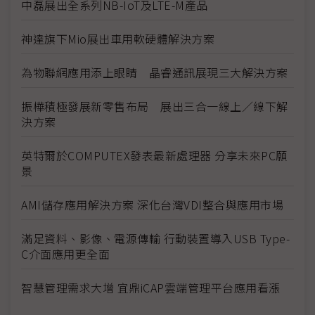
中磊展出全系列NB-IoT及LTE-M產品
神達旗下Mio展出車用軟硬體解決方案
為物聯網應用添上眼睛 晶睿通訊展現三大解決方案
振樺積極發展新零售布局 展出三合一線上／線下解
決方案
英特爾於COMPUTEX發表最新處理器 分享未來PC願
景
AMI儲存應用解決方案 深化台灣VDI整合與應用市場
滿足資料、影像、電源傳輸 行動裝置導入USB Type-
C介面應用更全面
智慧管理需求大增 宜鼎iCAP雲端管理平台應用看漲