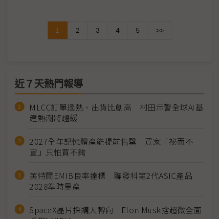
1
2
3
4
5
>>
近７天熱門報導
MLCC訂單過熱、出貨比創高 村田示警全球AI基
建熱潮將趨緩
2027全年記憶體產能提前售罄 買家「祕而不
宣」只怕買不夠
英特爾EMIB良率達標 聯發科第2代ASIC產品
2028準時量產
SpaceX晶片採購大轉向 Elon Musk捨超微全面