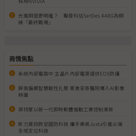
採用NVIDIA
光進銅退更明確？ 聯發科估SerDes 448G為銅
線「最終戰場」
商情焦點
系統內部電路中 主晶片內部電源提供EOS防護
屏南偏鄉智慧韌性扎根 東港安泰醫院導入AI影像
辨識
英特蒙以新一代即時軟體推動工業控制革新
昕力資訊跨足國防科技 攜手美商Juxta引進尖端
全域定位科技