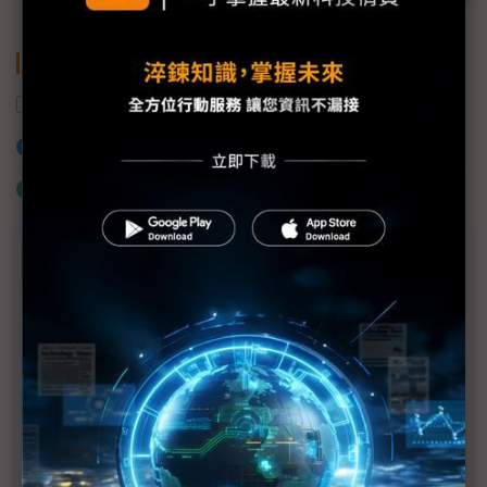
關鍵字
台北市電腦商業同業公會
COMPUTEX
加入已選取到「關鍵字追蹤」
什麼是「關鍵字追蹤」
商情專輯－COMPUTEX 2018
亞源參與COMPUTEX 2018 多元化電源產品獲好評
僑威聚焦充電領域 EV充電樁與無線充電吸睛
COMPUTEX
威聯通推出TVS-951X多媒體10GBASE-T NAS