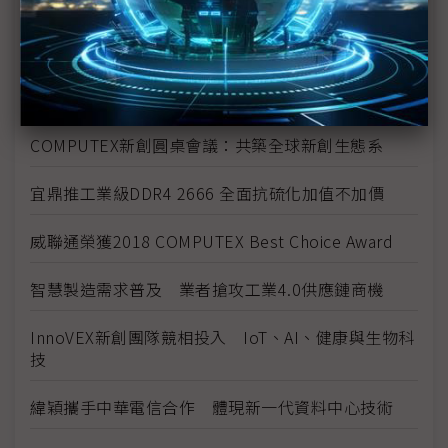
ZOTAC CUP MASTERS 亞洲區決賽冠軍出爐
走出行動藩籬 高通欲以更多專用晶片打通關
聯芸科技於COMPUTEX圓滿展出固態硬碟控制晶片
COMPUTEX新創圓桌會議：共築全球新創生態系
宜鼎推工業級DDR4 2666 全面抗硫化加值不加價
威聯通榮獲2018 COMPUTEX Best Choice Award
智慧製造需求普及 業者搶攻工業4.0供應鏈商機
InnoVEX新創團隊競相投入 IoT、AI、健康與生物科
技
緯穎攜手中華電信合作 體現新一代資料中心技術