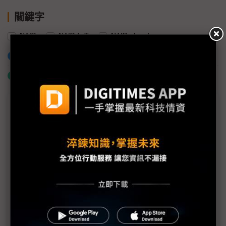
關鍵字
AWS
AWS IoT
AWS cloud
加入已選取到「關鍵字追蹤」
什麼是「關鍵字追蹤」
商情專輯－2020智慧工廠(台中)論壇專輯
智慧工廠全面進化 為台灣IIoT尋求智慧製造新出路
實現DIKW的落地進化 追求智慧製造OT/IT/CT的完美
整合
集結智慧設備、生產及營運促進數位轉型 研華扮演推
動者
藉由連網工廠方案與生態系 AWS與夥伴共同實現全方