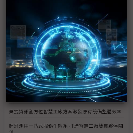
位的可視性
安控、AI影像分析到資安的完美整合 晶睿開創智慧工
廠監控新紀元
杜絕人工作業缺失 台塑網協助企業精準掌握生產每一
環節
UR協作機器人10步驟 輕鬆實現自動化
泓格祭出800種M2M模組 為前端數據採集打下基礎
應變力亦即企業競爭力 Synergies數據分析驅動決策
的數位轉型
東捷資訊全方位智慧工廠方案激發原有設備整體效率
超恩運用一站式服務生態系 打造智慧工廠雙贏夥伴關
係