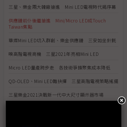
三星、樂金兩大韓廠搶進 Mini LED電視時代揭序幕
供應鏈前仆後繼搶進 Mini/Micro LED成Touch
Taiwan焦點
華燦Mini LED切入群創、樂金供應鏈 三安如坐針氈
嗅高階電視商機 三星2021年亮相Mini LED
Micro LED量產跨步走 各技術爭鋒聚焦成本降低
QD-OLED、Mini LED難抉擇 三星高階電視策略搖擺
三星樂金2021決戰新一代中大尺寸顯示器市場
TCL布局Mini LED TV換機潮 億光POB Mini LED出
貨稱冠