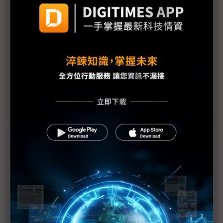
錼創執行長李允立：Micro LED價格比肩OLED有望
放下貴氣身段指日可待
三星2021或推Mini LED電視 以高階款穩固全球王座
傳2021年推出Mini LED電視 三星3大高階產品線成
形
Mini LED時代將至？2021各廠搶推電視
近７天熱門報導
MLCC訂單過熱、出貨比創高 村田示警全球AI基
建熱潮將趨緩
2027全年記憶體產能提前售罄 買家「祕而不
宣」只怕買不夠