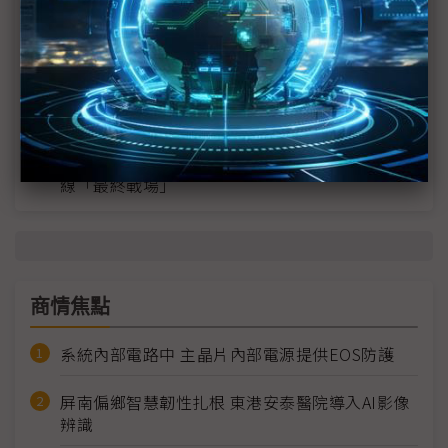
英特爾EMIB良率達標 聯發科第2代ASIC產品
2028準時量產
SpaceX晶片採購大轉向 Elon Musk捨超微全面
採用NVIDIA
光進銅退更明確？ 聯發科估SerDes 448G為銅
線「最終戰場」
商情焦點
系統內部電路中 主晶片內部電源提供EOS防護
屏南偏鄉智慧韌性扎根 東港安泰醫院導入AI影像
辨識