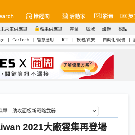
earch
椽經閣
活動家
影音
英
未來車供應鏈
蘋果供應鏈
產業
區域
議題
觀點
ge
｜
CarTech
｜
智慧應用
｜
ICT
｜
軟體/資安
｜
自動化/設備
｜
iwan 2021大廠雲集再登場