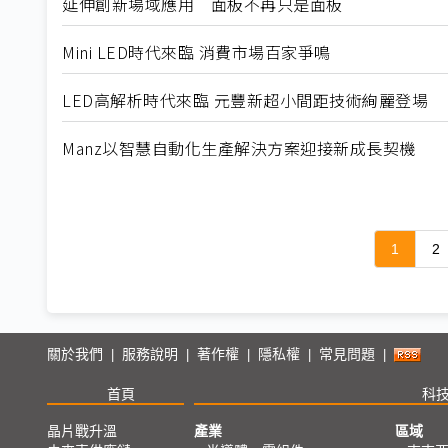
延伸創新場域應用 面板不再只是面板
Mini LED時代來臨 消費市場百家爭鳴
LED高解析時代來臨 元豐新超小間距技術絢麗登場
Manz以智慧自動化生產解決方案迎接新成長契機
1
2
關於我們
服務說明
著作權
隱私權
常見問題
|
|
|
|
|
首頁
科
晶片戰升溫
產業
區域