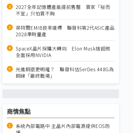
2027全年記憶體產能提前售罄 買家「祕而
不宣」只怕買不夠
英特爾EMIB良率達標 聯發科第2代ASIC產品
2028準時量產
SpaceX晶片採購大轉向 Elon Musk捨超微
全面採用NVIDIA
光進銅退更明確？ 聯發科估SerDes 448G為
銅線「最終戰場」
商情焦點
系統內部電路中 主晶片內部電源提供EOS防
護