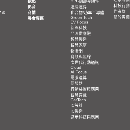
亞
觀點
HPC關鍵零組件
科技行腳
影音
邊緣運算
作者群
中國
商情
化合物/功率半導體
關於專欄
Green Tech
展會專區
EV Focus
新興科技
亞洲供應鏈
智慧製造
智慧家庭
物聯網
寬頻與無線
次世代行動通訊
Cloud
AI Focus
電腦運算
伺服器
行動裝置與應用
智慧穿戴
CarTech
IC設計
IC製造
顯示科技與應用