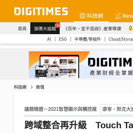
科技網
Res
259
首頁
漲價大追蹤
《百年，並不孤寂》產業導讀
AI
｜
ESG
｜
半導體/零組件
｜
Cloud/Stora
科技網
商情
議題精選－2021智慧顯示與觸控展
跨域整合再升級 Touch Ta