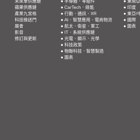
未來車供應鏈
●
半導體．零組件
●
東南
蘋果供應鏈
●
CarTech．綠能
●
印度
產業九宮格
●
行動．通訊．XR
●
東亞/
科技椽送門
●
AI．智慧應用．電商物流
●
國際
展會
●
航太．衛星．軍工
●
圖表
影音
●
IT．系統供應鏈
修訂與更新
●
光電．顯示．光學
●
科技政策
●
物聯科技．智慧製造
●
圖表