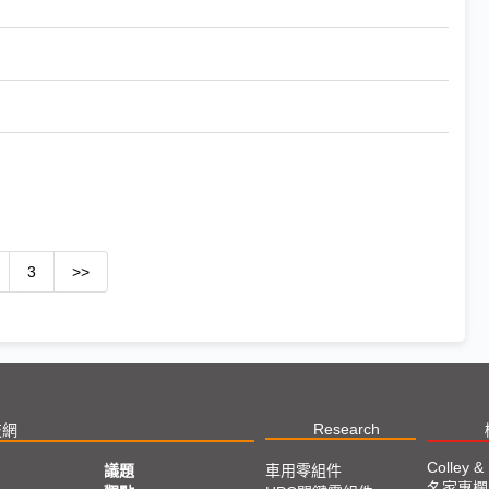
3
>>
Research
技網
Colley &
議題
車用零組件
名家專欄