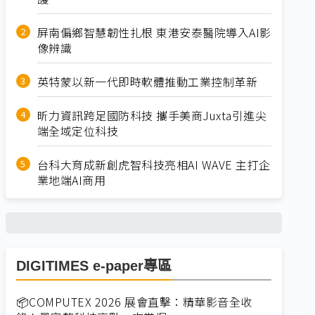
屏南偏鄉智慧韌性扎根 東港安泰醫院導入AI影
像辨識
英特蒙以新一代即時軟體推動工業控制革新
昕力資訊跨足國防科技 攜手美商Juxta引進尖
端全域定位科技
台科大育成新創虎智科技亮相AI WAVE 主打企
業地端AI商用
DIGITIMES e-paper專區
📦COMPUTEX 2026 展會直擊：精華影音全收