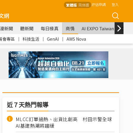
評估申請
登入
繁體版
简体版
文網
漫新聞
聽新聞
每日椽真
商情
AI EXPO Taiwan
COM
展會專區
｜
科技生活
｜
GenAI
｜
AWS Nova
近７天熱門報導
MLCC訂單過熱、出貨比創高 村田示警全球
AI基建熱潮將趨緩