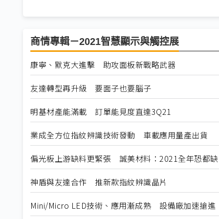
商情專輯－2021智慧顯示與觸控展
康寧、默克大進擊 助攻面板新戰略武器
友達轉型再升級 要面子也要腦子
明基材產能滿載 訂單能見度直達3Q21
業成全方位指紋辨識技術發動 車載應用量產出貨
偏光板上游缺料更緊張 誠美材料：2021全年恐都缺
神盾與友達合作 推新款指紋辨識晶片
Mini/Micro LED技術、應用漸成熟 設備廠加速搶進