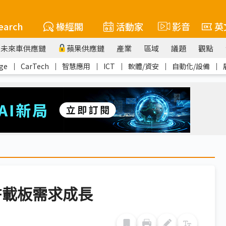
earch
椽經閣
活動家
影音
英
未來車供應鏈
蘋果供應鏈
產業
區域
議題
觀點
ge
｜
CarTech
｜
智慧應用
｜
ICT
｜
軟體/資安
｜
自動化/設備
｜
F載板需求成長