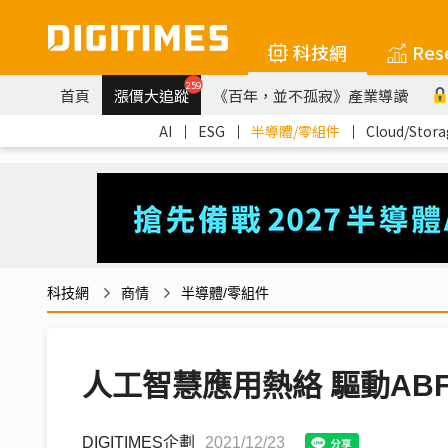
科技網
Res
259
首頁
漲價大追蹤
《百年，並不孤寂》產業導讀
AI
｜
ESG
｜
半導體/零組件
｜
Cloud/Stora
科技網
商情
半導體/零組件
人工智慧應用熱絡 驅動AB
DIGITIMES企劃
2021/12/23