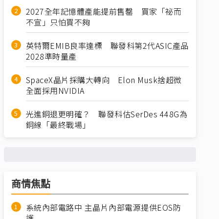
2027全年記憶體產能提前售罄 買家「祕而
不宣」只怕買不夠
英特爾EMIB良率達標 聯發科第2代ASIC產品
2028準時量產
SpaceX晶片採購大轉向 Elon Musk捨超微
全面採用NVIDIA
光進銅退更明確？ 聯發科估SerDes 448G為
銅線「最終戰場」
商情焦點
系統內部電路中 主晶片內部電源提供EOS防
護