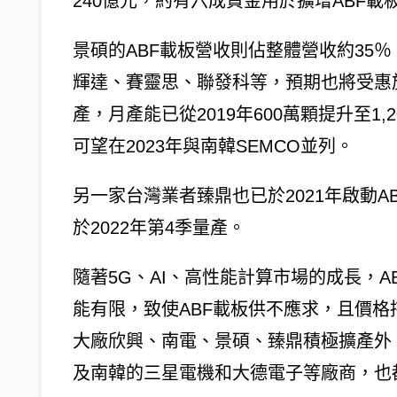
240億元，約有六成資金用於擴增ABF載
景碩的ABF載板營收則佔整體營收約35％
輝達、賽靈思、聯發科等，預期也將受惠於A
產，月產能已從2019年600萬顆提升至1
可望在2023年與南韓SEMCO並列。
另一家台灣業者臻鼎也已於2021年啟動A
於2022年第4季量產。
隨著5G、AI、高性能計算市場的成長，
能有限，致使ABF載板供不應求，且價格
大廠欣興、南電、景碩、臻鼎積極擴產外，日本的
及南韓的三星電機和大德電子等廠商，也