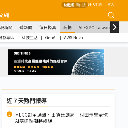
評估申請
登入
繁體版
简体版
文網
漫新聞
聽新聞
每日椽真
商情
AI EXPO Taiwan
COM
展會專區
｜
科技生活
｜
GenAI
｜
AWS Nova
近７天熱門報導
MLCC訂單過熱、出貨比創高 村田示警全球
AI基建熱潮將趨緩