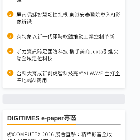
屏南偏鄉智慧韌性扎根 東港安泰醫院導入AI影
像辨識
英特蒙以新一代即時軟體推動工業控制革新
昕力資訊跨足國防科技 攜手美商Juxta引進尖
端全域定位科技
台科大育成新創虎智科技亮相AI WAVE 主打企
業地端AI商用
DIGITIMES e-paper專區
📦COMPUTEX 2026 展會直擊：精華影音全收