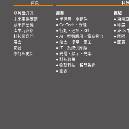
首頁
科
晶片戰升溫
產業
區域
未來車供應鏈
●
半導體．零組件
●
東南
蘋果供應鏈
●
CarTech．綠能
●
印度
產業九宮格
●
行動．通訊．XR
●
東亞/
科技椽送門
●
AI．智慧應用．電商物流
●
國際
展會
●
航太．衛星．軍工
●
圖表
影音
●
IT．系統供應鏈
修訂與更新
●
光電．顯示．光學
●
科技政策
●
物聯科技．智慧製造
●
圖表