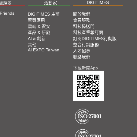
Straight from COMPUTEX 2024
DIGITIMES
椽經閣
活動家
 Friends
DIGITIMES 主辦
關於我們
2024 COMPUTEX TAIPEI 展會直擊
智慧應用
會員服務
雲端 & 資安
科技椽送門
產品 & 研發
科技產業報訂閱
2023 TPCA Show Taipei 展會精選
AI & 創新
訂閱DIGITIMES行動版
其他
整合行銷服務
AI EXPO Taiwan
2023 SEMICON TAIWAN展會精選
人才招募
聯絡我們
2023台北國際自動化工業大展展會精選
下載新聞App
2023台北國際電腦展COMPUTEX TAIPEI 展會精
選