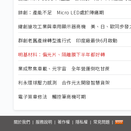
錼創：產能不足 Micro LED處於陣痛期
緯創搶攻工業與車用顯示器商機 美、日、歐同步發
群創老舊產線轉型進行式 印度廠最快6月啟動
明基材料：偏光片、隔離膜下半年都好轉
業成聚焦車載、元宇宙 全年營運倒吃甘蔗
利永環球壓力感測 合作元太開發智慧貨架
電子簽章修法 觸控筆商機可期
關於我們
服務說明
著作權
隱私權
常見問題
|
|
|
|
|