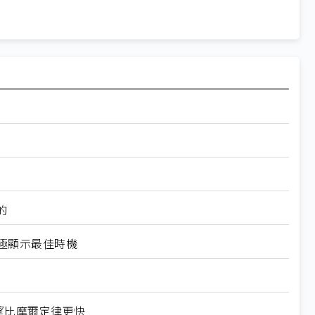
的
終極顯示最佳時機
可望比摩爾定律更快