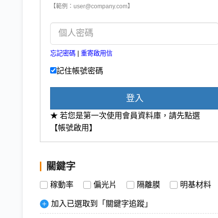
【範例：user@company.com】
忘記密碼
|
重寄啟用信
記住帳號密碼
登入
★ 若您是第一次使用會員資料庫，請先點選
【帳號啟用】
關鍵字
稼動率
偏光片
隔離膜
明基材料
加入已選取到「關鍵字追蹤」