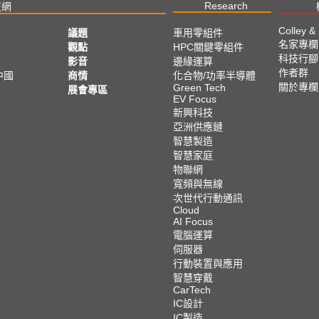
Research
技網
Colley &
議題
車用零組件
名家專欄
亞
觀點
HPC關鍵零組件
科技行腳
影音
邊緣運算
作者群
中國
商情
化合物/功率半導體
關於專欄
Green Tech
展會專區
EV Focus
新興科技
亞洲供應鏈
智慧製造
智慧家庭
物聯網
寬頻與無線
次世代行動通訊
Cloud
AI Focus
電腦運算
伺服器
行動裝置與應用
智慧穿戴
CarTech
IC設計
IC製造