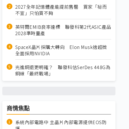
2027全年記憶體產能提前售罄 買家「祕而
不宣」只怕買不夠
英特爾EMIB良率達標 聯發科第2代ASIC產品
2028準時量產
SpaceX晶片採購大轉向 Elon Musk捨超微
全面採用NVIDIA
光進銅退更明確？ 聯發科估SerDes 448G為
銅線「最終戰場」
商情焦點
系統內部電路中 主晶片內部電源提供EOS防
護