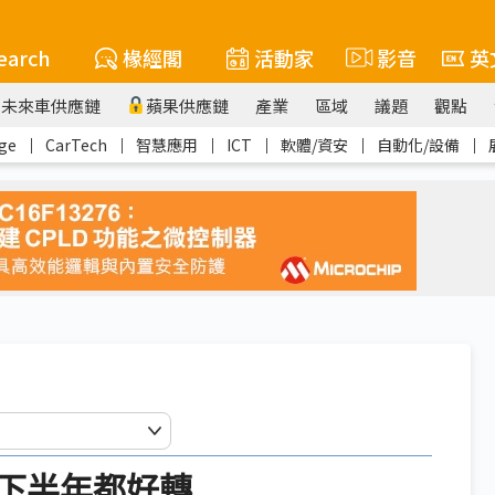
earch
椽經閣
活動家
影音
英
未來車供應鏈
蘋果供應鏈
產業
區域
議題
觀點
ge
｜
CarTech
｜
智慧應用
｜
ICT
｜
軟體/資安
｜
自動化/設備
｜
下半年都好轉