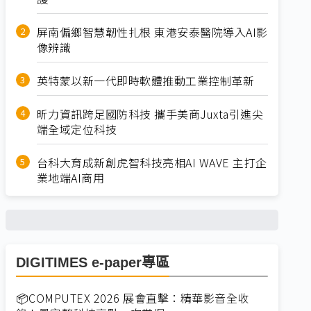
屏南偏鄉智慧韌性扎根 東港安泰醫院導入AI影
像辨識
英特蒙以新一代即時軟體推動工業控制革新
昕力資訊跨足國防科技 攜手美商Juxta引進尖
端全域定位科技
台科大育成新創虎智科技亮相AI WAVE 主打企
業地端AI商用
DIGITIMES e-paper專區
📦COMPUTEX 2026 展會直擊：精華影音全收