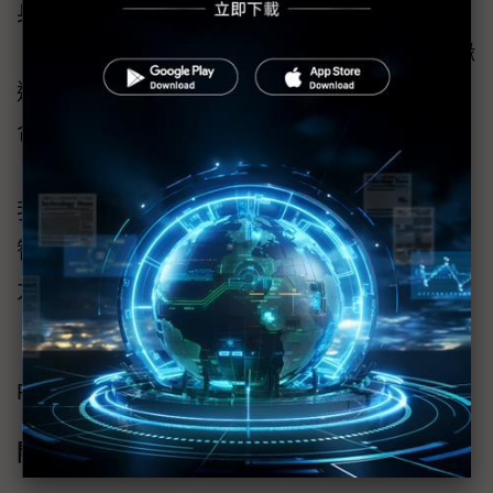
身為全球領先的電子元件代理商，
孚昇電子
（Fusion Worldwide）
致力於支援人工智慧邊緣
運算事業。我們提供全面的尖端解決方案組
合，包括高效能處理器、圖形處理器
（GPU）、低功耗微控制器和連接解決方案。
我們致力於協助客戶在邊緣裝置上建置和部署
智慧應用，釋放人工智慧邊緣運算的巨大潛
力。
（以上文章作者為
孚昇電子
台灣地區銷售經理
Rickie Huang，DIGITIMES蕭怡恩編輯）
關於 Fusion Worldwide