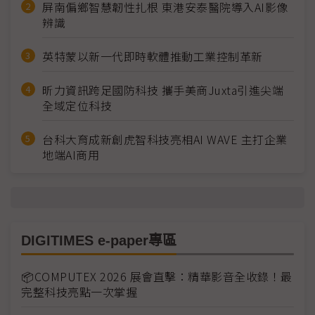
屏南偏鄉智慧韌性扎根 東港安泰醫院導入AI影像
辨識
英特蒙以新一代即時軟體推動工業控制革新
昕力資訊跨足國防科技 攜手美商Juxta引進尖端
全域定位科技
台科大育成新創虎智科技亮相AI WAVE 主打企業
地端AI商用
DIGITIMES e-paper專區
📦COMPUTEX 2026 展會直擊：精華影音全收錄！最
完整科技亮點一次掌握