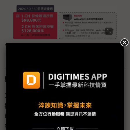
Vaidio能與現有影像系統無痛接軌，不論是主流的影像管理
系統（VMS）或市面上大多數ONVIF IP攝影機都能相容，
無需調整設定即可適應使用環境。和平整合
極早期AI影像辨識煙火偵測系統成功案例
工廠外部環境早期煙火偵測：
挑戰：工廠有室內型煙火偵測工具，但外部環
境缺乏恰當工具，難以做到早期偵測。
解方：藉由AI影像煙火辨識，不用傳統方法即