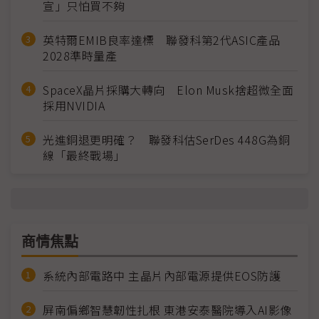
宣」只怕買不夠
英特爾EMIB良率達標 聯發科第2代ASIC產品
2028準時量產
SpaceX晶片採購大轉向 Elon Musk捨超微全面
採用NVIDIA
光進銅退更明確？ 聯發科估SerDes 448G為銅
線「最終戰場」
商情焦點
系統內部電路中 主晶片內部電源提供EOS防護
屏南偏鄉智慧韌性扎根 東港安泰醫院導入AI影像