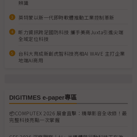
辨識
英特蒙以新一代即時軟體推動工業控制革新
昕力資訊跨足國防科技 攜手美商Juxta引進尖端
全域定位科技
台科大育成新創虎智科技亮相AI WAVE 主打企業
地端AI商用
DIGITIMES e-paper專區
📦COMPUTEX 2026 展會直擊：精華影音全收錄！最
完整科技亮點一次掌握
CES 2026 深度觀察｜AI、半導體與行動科技正在改