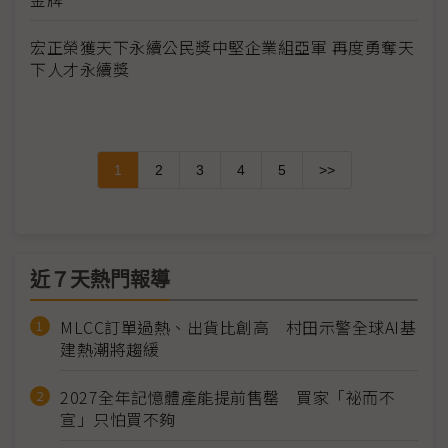
宏正榮獲天下永續公民獎中堅企業組亞軍 再度勇奪天
下人才永續獎
1
2
3
4
5
>>
近７天熱門報導
MLCC訂單過熱、出貨比創高 村田示警全球AI基
建熱潮將趨緩
2027全年記憶體產能提前售罄 買家「祕而不
宣」只怕買不夠