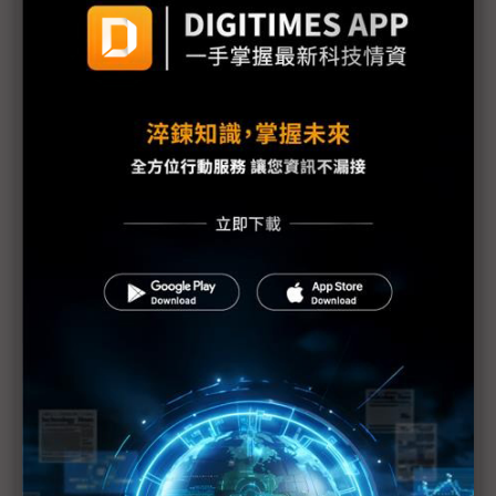
啟動Common Criteria產學合作 安華聯網攜手北科大
培育台灣資安人才
裕富支持攸惜關懷協會 推動水電系計畫
裕融企業打造「文化共融 平權共享」公益精神
大同永續搶攻碳權商機 完成高價藍碳交易
麗升能源打造「綠電交易加速器」
宏電科技獲2024新北市友善家庭優質企業殊榮
英飛凌攜手 AWL-Electricity ，以氮化鎵功率半導體
優化無線供電解決方案
新保經驗力挺農業ESG STORE 共創永續藍海