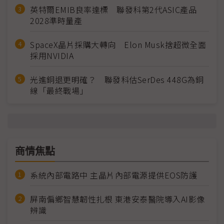
英特爾EMIB良率達標 聯發科第2代ASIC產品
2028準時量產
SpaceX晶片採購大轉向 Elon Musk捨超微全面
採用NVIDIA
光進銅退更明確？ 聯發科估SerDes 448G為銅
線「最終戰場」
商情焦點
系統內部電路中 主晶片內部電源提供EOS防護
屏南偏鄉智慧韌性扎根 東港安泰醫院導入AI影像
辨識