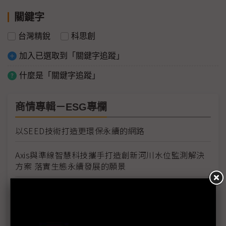
關鍵字
台灣精銳
科思創
加入已選取到「關鍵字追蹤」
什麼是「關鍵字追蹤」
商情專輯－ESG專欄
以SEED技術打造更環保永續的網路
Axis與準線智慧科技攜手打造創新河川水位監測解決
方案 落實生態永續發展的願景
東捷資訊推ACE王牌計畫 搶攻企業轉型商機添動能
伊雲谷獲永續獎項雙認證 數位韌性驅動永續發展