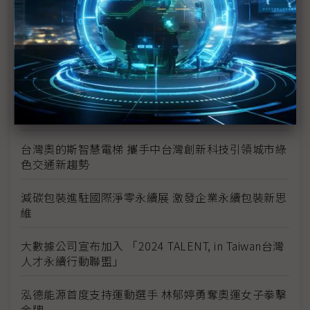
半導體龍頭攜手供應鏈推動ESG 引進配客嘉循環箱創
三贏
英飛凌推出HybridPACK Drive G2 Fusion 將矽和碳化
矽結合至電動汽車先進電源模組中
英飛凌加強與供應商在二氧化碳減排目標的合作並頒
發「綠色環保獎」
台灣奧的斯智慧電梯 攜手中台灣創新科技引領城市綠
色交通新趨勢
減碳包裝進駐國際淨零永續展 激發企業永續包裝新思
維
大數據公司宣布加入 「2024 TALENT, in Taiwan台灣
人才永續行動聯盟」
泓德能源首度支持運動選手 林郁婷勇奪奧運女子拳擊
金牌