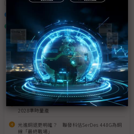
量子運算
量子科技
加入已選取到「關鍵字追蹤」
什麼是「關鍵字追蹤」
近７天熱門報導
MLCC訂單過熱、出貨比創高 村田示警全球AI基
建熱潮將趨緩
2027全年記憶體產能提前售罄 買家「祕而不
宣」只怕買不夠
英特爾EMIB良率達標 聯發科第2代ASIC產品
2028準時量產
光進銅退更明確？ 聯發科估SerDes 448G為銅
線「最終戰場」