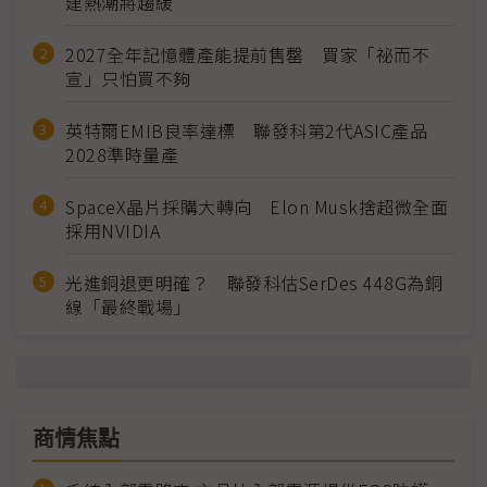
建熱潮將趨緩
2027全年記憶體產能提前售罄 買家「祕而不
宣」只怕買不夠
英特爾EMIB良率達標 聯發科第2代ASIC產品
2028準時量產
SpaceX晶片採購大轉向 Elon Musk捨超微全面
採用NVIDIA
光進銅退更明確？ 聯發科估SerDes 448G為銅
線「最終戰場」
商情焦點