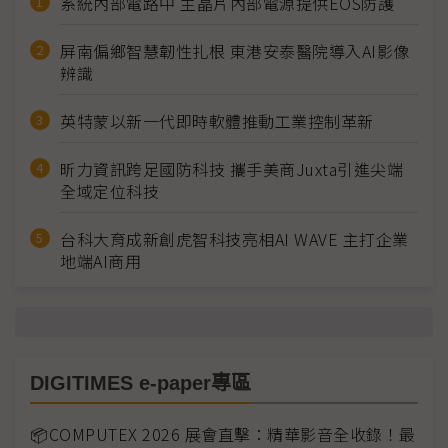
系統內部電路中 主晶片內部電源提供EOS防護
屏南偏鄉智慧韌性扎根 東港安泰醫院導入AI影像
辨識
英特蒙以新一代即時軟體推動工業控制革新
昕力資訊跨足國防科技 攜手美商Juxta引進尖端
全域定位科技
台科大育成新創虎智科技亮相AI WAVE 主打企業
地端AI商用
DIGITIMES e-paper專區
📦COMPUTEX 2026 展會直擊：精華影音全收錄！最