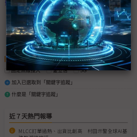
費者研究室報告
。
關鍵字
固定無線接入
愛立信
5G
加入已選取到「關鍵字追蹤」
什麼是「關鍵字追蹤」
近７天熱門報導
MLCC訂單過熱、出貨比創高 村田示警全球AI基