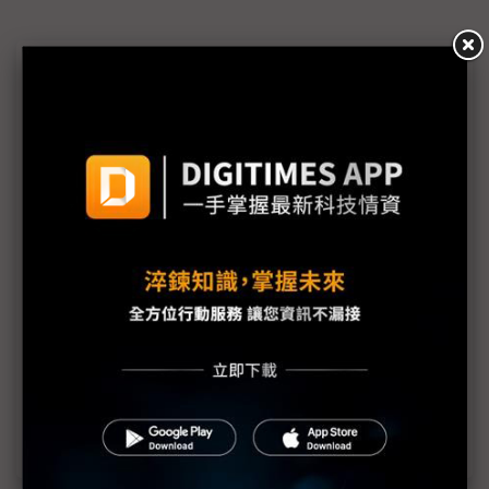
近７天熱門報導
MLCC訂單過熱、出貨比創高 村田示警全球AI基
建熱潮將趨緩
2027全年記憶體產能提前售罄 買家「祕而不
宣」只怕買不夠
英特爾EMIB良率達標 聯發科第2代ASIC產品
2028準時量產
SpaceX晶片採購大轉向 Elon Musk捨超微全面
採用NVIDIA
光進銅退更明確？ 聯發科估SerDes 448G為銅
線「最終戰場」