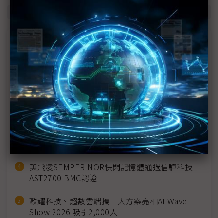
商情焦點
新望推出三相220Vac逆變器 降低建置成本滿足多
元配電
Vicor將介紹使用高密度DC-DC轉換器加速向48V
供電網路遷移的優勢
岱鐠推UltraConduct導電膠探針測試座攻克AI晶
片瓶頸
英飛凌SEMPER NOR快閃記憶體通過信驊科技
AST2700 BMC認證
歐耀科技、超數雲端攜三大方案亮相AI Wave
Show 2026 吸引2,000人