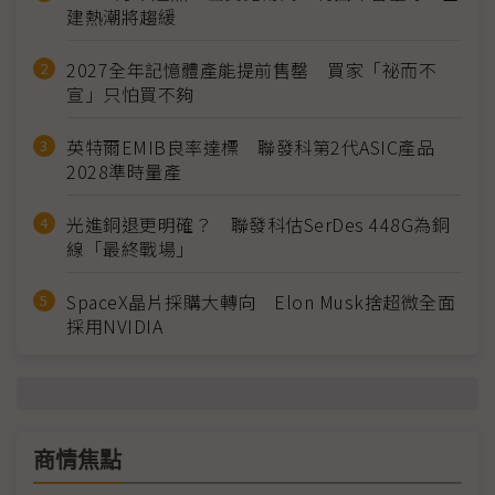
建熱潮將趨緩
2027全年記憶體產能提前售罄 買家「祕而不
宣」只怕買不夠
英特爾EMIB良率達標 聯發科第2代ASIC產品
2028準時量產
光進銅退更明確？ 聯發科估SerDes 448G為銅
線「最終戰場」
SpaceX晶片採購大轉向 Elon Musk捨超微全面
採用NVIDIA
商情焦點