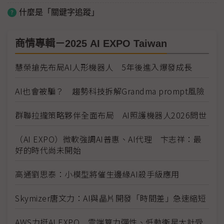
什麼是「關鍵字追蹤」
商情專輯－2025 AI EXPO Taiwan
慧榮搶先布局AI人形機器人 5年後進入爆發成長
AI也會被騙？ 趨勢科技拆解Grandma prompt風險
群聯拉攏策略夥伴全面布局 AI照護機器人2026問世
（AI EXPO）微軟強調AI普惠、AI代理 卞志祥：最
好的時代尚未開始
高通劉思泰：小模型將催生邊緣AI殺手級應用
Skymizer唐文力：AI與晶片開發「時間差」急速縮短
AWS力挺AI EXPO 雲端算力彈性、低軌衛星大計受