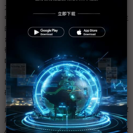
方案供應商群聯電子，深知邊緣AI在發展過程
中，除了AI設備昂貴外也容易遇到雲端AI所衍生
的資安風險，因此群聯電子透過aiDAPTIV+ 平
台提供邊緣AI訓練與推論解決方案，以專利技
術aiDAPTIVCache (AI 100 SSD) 擴充
DRAM/HBM記憶體容量，不僅有效提升AI訓練
與推論效能，同時可確保數據安全並擁有彈性
部署AI運算架構的可擴充性，隨時滿足企業、
研究機構等需求。
此外，群聯電子的aiDAPTIV+方案能讓企業、政
府、學校等組織單位以可負擔的成本導入邊緣
AI，並藉由fine-tuning 微調運算實踐AI模型的客