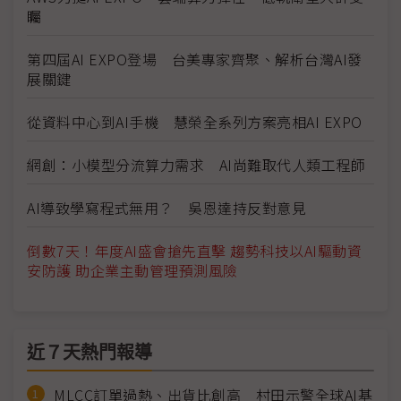
矚
第四屆AI EXPO登場 台美專家齊聚、解析台灣AI發
展關鍵
從資料中心到AI手機 慧榮全系列方案亮相AI EXPO
網創：小模型分流算力需求 AI尚難取代人類工程師
AI導致學寫程式無用？ 吳恩達持反對意見
倒數7天！年度AI盛會搶先直擊 趨勢科技以AI驅動資
安防護 助企業主動管理預測風險
近７天熱門報導
MLCC訂單過熱、出貨比創高 村田示警全球AI基