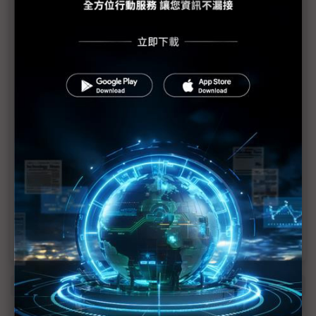
MLCC訂單過熱、出貨比創高 村田示警全球AI基
建熱潮將趨緩
2027全年記憶體產能提前售罄 買家「祕而不
宣」只怕買不夠
英特爾EMIB良率達標 聯發科第2代ASIC產品
2028準時量產
SpaceX晶片採購大轉向 Elon Musk捨超微全面
採用NVIDIA
光進銅退更明確？ 聯發科估SerDes 448G為銅
線「最終戰場」