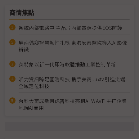
商情焦點
系統內部電路中 主晶片內部電源提供EOS防護
屏南偏鄉智慧韌性扎根 東港安泰醫院導入AI影像
辨識
英特蒙以新一代即時軟體推動工業控制革新
昕力資訊跨足國防科技 攜手美商Juxta引進尖端
全域定位科技
台科大育成新創虎智科技亮相AI WAVE 主打企業
地端AI商用