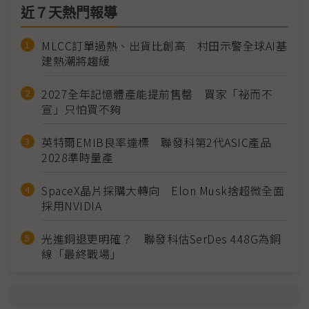
近７天熱門報導
MLCC訂單過熱、出貨比創高 村田示警全球AI基
建熱潮將趨緩
2027全年記憶體產能提前售罄 買家「祕而不
宣」只怕買不夠
英特爾EMIB良率達標 聯發科第2代ASIC產品
2028準時量產
SpaceX晶片採購大轉向 Elon Musk捨超微全面
採用NVIDIA
光進銅退更明確？ 聯發科估SerDes 448G為銅
線「最終戰場」