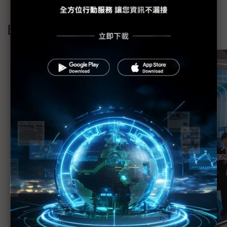
https://www.hktdc.com/event/innoex/tc
圖片下載：
https://bit.ly/3FT2kGA