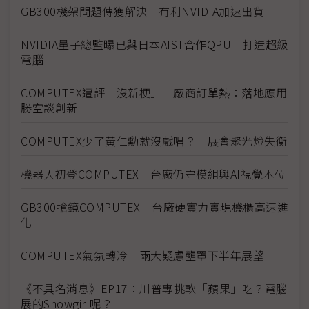
GB300機架問題傳獲解決 有利NVIDIA加速出貨
NVIDIA量子總監曝已與日本AIST合作QPU 打造超級
電腦
COMPUTEX遭評「沒新梗」 廠商訂單熱：落地應用
勝空談創新
COMPUTEX少了黃仁勳就沒戲唱？ 展會聚光燈失衡
機器人初登COMPUTEX 台廠仍守模組與AI視覺本位
GB300搶鏡COMPUTEX 台廠硬實力實現機櫃高速進
化
COMPUTEX氣氛轉冷 兩大疑慮壟罩下半年展望
《不具名消息》EP17：川普專挑軟「蘋果」吃？電腦
展的Showgirl呢？