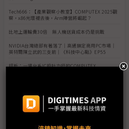
Tech666：【產業觀察小教室】COMPUTEX 2025觀
察，x86光環褪去後，Arm陣營將崛起？
比地上運輸貴30倍 無人機送貨成本仍是挑戰
NVIDIA台灣總部有著落了｜高通鎖定商用PC市場｜
英特爾陳立武的三支箭｜《科技中心點》EP55
評析：一場台系IC設計力挺的COMPUTEX
建碁COMPUTEX展Edge IPC新品 打造高效AI科技
執法方案
黃仁勳直言AI晶片管制錯誤 業界示警：對美弊大於
利
台廠參戰人形機器人 供應鏈看好鴻海、和碩拔頭籌