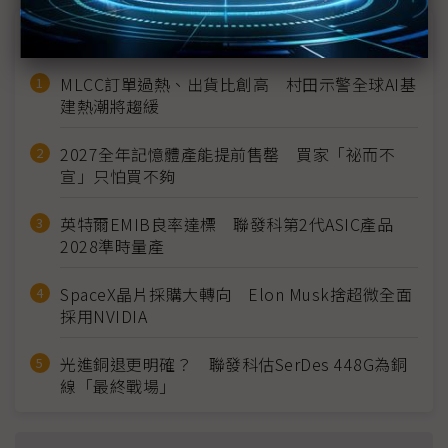
近７天熱門報導
MLCC訂單過熱、出貨比創高 村田示警全球AI基
建熱潮將趨緩
2027全年記憶體產能提前售罄 買家「祕而不
宣」只怕買不夠
英特爾EMIB良率達標 聯發科第2代ASIC產品
2028準時量產
SpaceX晶片採購大轉向 Elon Musk捨超微全面
採用NVIDIA
光進銅退更明確？ 聯發科估SerDes 448G為銅
線「最終戰場」