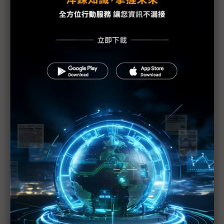
《科技聽IC》COMPUTEX 2025今年的新商機？
Synaptics副總裁：多元產品、自主IP助攻自家MCU
卡位邊緣AI
HDMI執行長：HDMI 2.2可成為助AI普及的基礎
中美地緣AI晶片交鋒下 凸顯本屆COMPUTEX五大看
點
臻鼎看好AI Factory新商機 高雄廠2H25投產目標不
變
1
2
3
4
5
>>