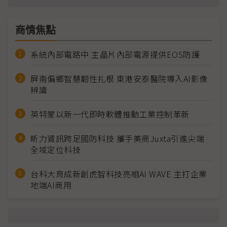
商情焦點
系統內部電路中 主晶片內部電源提供EOS防護
屏南偏鄉智慧韌性扎根 東港安泰醫院導入AI影像
辨識
英特蒙以新一代即時軟體推動工業控制革新
昕力資訊跨足國防科技 攜手美商Juxta引進尖端
全域定位科技
台科大育成新創虎智科技亮相AI WAVE 主打企業
地端AI商用