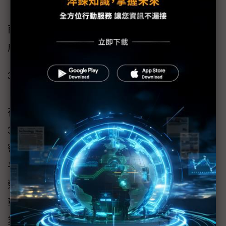
「2024 年度光纖及元件業務成長傑出分銷
商」，成功推動該產品線在南韓市場的拓展與
成長。
3. 上海惠力科技發展有限公司連續第二年獲評
「2024年度半導體測試最佳代理商」。該公司
在2024年延續2023年的強勁成長勢頭，實現
33%的銷售額成長，並在過去兩年間內助力史
密斯英特康中國區半導體測試業務規模成長近
乎翻倍。4. 全駿上海（Conn-tek Electronics）
榮獲「2024年度半導體測試業務成長特別表
彰」，以肯定其在中國市場與台灣新興市場的
業務開發與拓展所做出的貢獻。