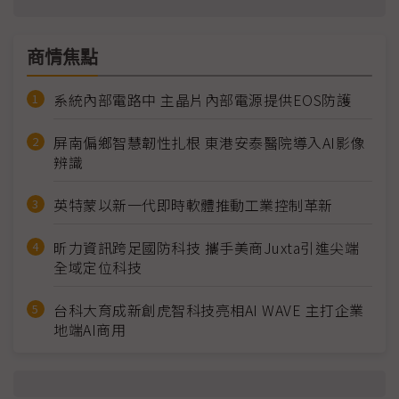
商情焦點
系統內部電路中 主晶片內部電源提供EOS防護
屏南偏鄉智慧韌性扎根 東港安泰醫院導入AI影像
辨識
英特蒙以新一代即時軟體推動工業控制革新
昕力資訊跨足國防科技 攜手美商Juxta引進尖端
全域定位科技
台科大育成新創虎智科技亮相AI WAVE 主打企業
地端AI商用