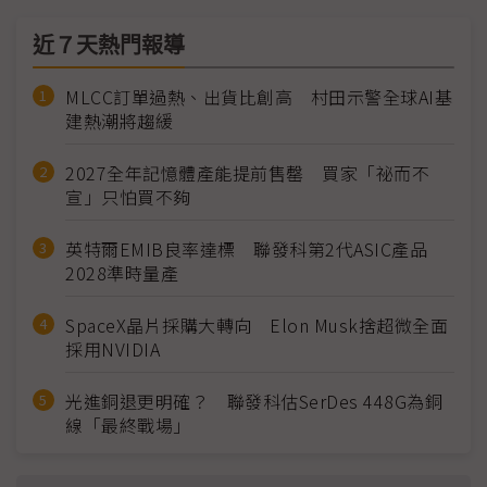
近７天熱門報導
MLCC訂單過熱、出貨比創高 村田示警全球AI基
建熱潮將趨緩
2027全年記憶體產能提前售罄 買家「祕而不
宣」只怕買不夠
英特爾EMIB良率達標 聯發科第2代ASIC產品
2028準時量產
SpaceX晶片採購大轉向 Elon Musk捨超微全面
採用NVIDIA
光進銅退更明確？ 聯發科估SerDes 448G為銅
線「最終戰場」