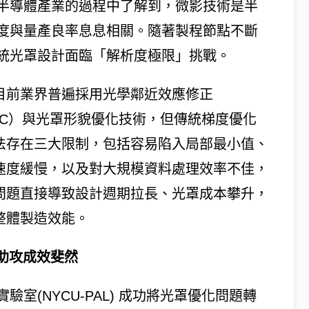
半導體產業的過程中了解到，微影技術是半
度與量產良率息息相關。隨著製程節點不斷
統光罩設計面臨「解析度極限」挑戰。
目前業界普遍採用光學鄰近效應修正
PC）與光罩形貌優化技術，但傳統梯度優化
法存在三大限制，包括容易陷入局部最小值、
速度緩慢，以及對大規模資料處理效率不佳，
問題直接導致設計週期拉長、光罩成本攀升，
整體製造效能。
0助攻成效斐然
室(NYCU-PAL) 成功將光罩優化問題轉