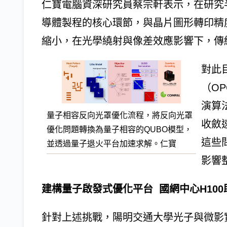
仁寶電腦資深研究員蔡宗軒表示，在研究
導體製程的核心環節，與晶片圖形轉印精
縮小，在光學繞射與像差效應影響下，傳
對此
（O
演算
量子相容反向光罩優化流程，將反向光罩
收斂
優化問題轉換為量子相容的QUBO模型，
這些
並透過量子退火平台加速求解。仁寶
影響
建構量子啟發式優化平台 國網中心H10
針對上述挑戰，陽明交通大學光子與微影實驗