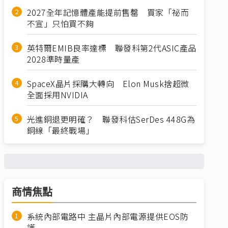
2027全年記憶體產能提前售罄 買家「祕而
不宣」只怕買不夠
英特爾EMIB良率達標 聯發科第2代ASIC產品
2028準時量產
SpaceX晶片採購大轉向 Elon Musk捨超微
全面採用NVIDIA
光進銅退更明確？ 聯發科估SerDes 448G為
銅線「最終戰場」
商情焦點
系統內部電路中 主晶片內部電源提供EOS防
護