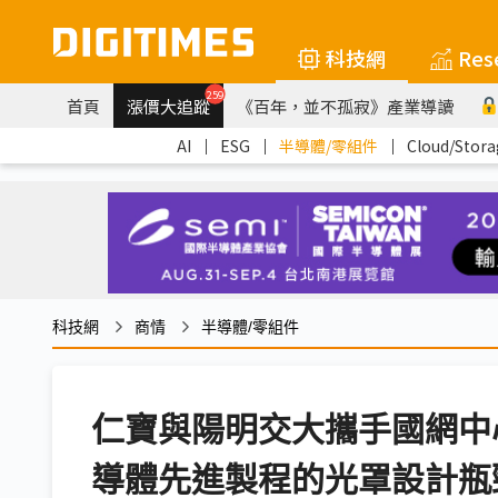
科技網
Res
259
首頁
漲價大追蹤
《百年，並不孤寂》產業導讀
AI
｜
ESG
｜
半導體/零組件
｜
Cloud/Stora
科技網
商情
半導體/零組件
仁寶與陽明交大攜手國網中
導體先進製程的光罩設計瓶