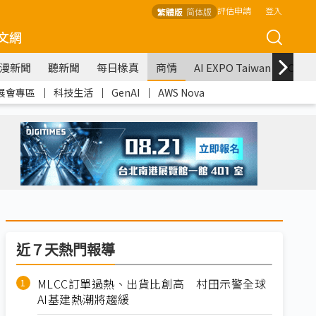
評估申請
登入
繁體版
简体版
文網
漫新聞
聽新聞
每日椽真
商情
AI EXPO Taiwan
COM
展會專區
｜
科技生活
｜
GenAI
｜
AWS Nova
近７天熱門報導
MLCC訂單過熱、出貨比創高 村田示警全球
AI基建熱潮將趨緩