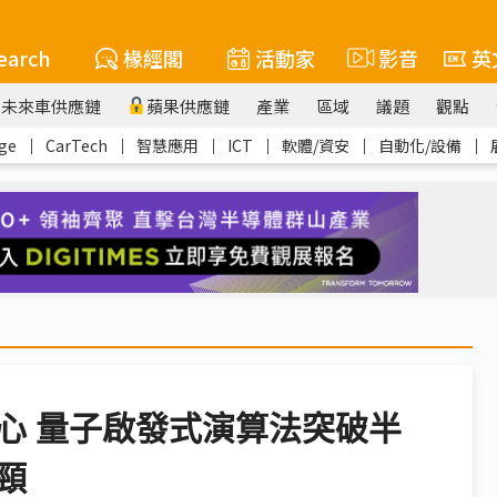
earch
椽經閣
活動家
影音
英
未來車供應鏈
蘋果供應鏈
產業
區域
議題
觀點
ge
｜
CarTech
｜
智慧應用
｜
ICT
｜
軟體/資安
｜
自動化/設備
｜
心 量子啟發式演算法突破半
頸