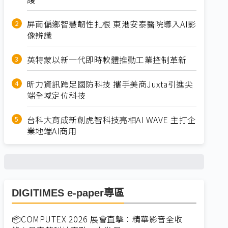
屏南偏鄉智慧韌性扎根 東港安泰醫院導入AI影
像辨識
英特蒙以新一代即時軟體推動工業控制革新
昕力資訊跨足國防科技 攜手美商Juxta引進尖
端全域定位科技
台科大育成新創虎智科技亮相AI WAVE 主打企
業地端AI商用
DIGITIMES e-paper專區
📦COMPUTEX 2026 展會直擊：精華影音全收