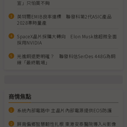
宣」只怕買不夠
英特爾EMIB良率達標 聯發科第2代ASIC產品
2028準時量產
SpaceX晶片採購大轉向 Elon Musk捨超微全面
採用NVIDIA
光進銅退更明確？ 聯發科估SerDes 448G為銅
線「最終戰場」
商情焦點
系統內部電路中 主晶片內部電源提供EOS防護
屏南偏鄉智慧韌性扎根 東港安泰醫院導入AI影像