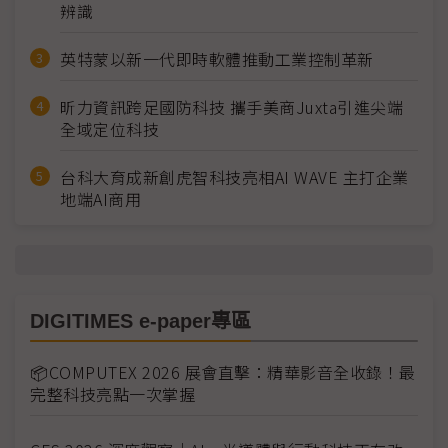
辨識
英特蒙以新一代即時軟體推動工業控制革新
昕力資訊跨足國防科技 攜手美商Juxta引進尖端
全域定位科技
台科大育成新創虎智科技亮相AI WAVE 主打企業
地端AI商用
DIGITIMES e-paper專區
📦COMPUTEX 2026 展會直擊：精華影音全收錄！最
完整科技亮點一次掌握