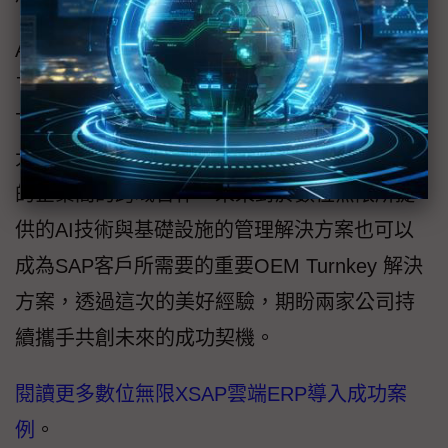
AI已經成為激勵各行各業創新的重要引擎，為
了擁抱這股龐大的AI創新動能，東捷資訊看好
下一步的未來合作機會，尤其SAP產品持續與
大量的導入AI技術，並經常性的鼓勵各種不同
的企業間的跨域合作，未來對於數位無限所提
供的AI技術與基礎設施的管理解決方案也可以
成為SAP客戶所需要的重要OEM Turnkey 解決
方案，透過這次的美好經驗，期盼兩家公司持
續攜手共創未來的成功契機。
閱讀更多數位無限XSAP雲端ERP導入成功案
例
。