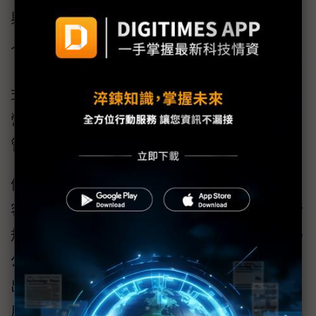
與態度、熟悉雲端平台的基礎架構等特質，令
人深刻印象，尤其啟動搭配專案管理模組
（Project System）的方式迅速導入SAP重要模
式，將此一專案成本與收入收集制度化、認列
營收的方式，解決合約/採購格式的統一與明確
管理權限，讓財務與業務流程加以慎密連接。
值得一提的，東捷本身也是上市櫃公司，特別
容易以上市櫃公司的視角，帶來實戰層次IPO合
規建議來輔助客戶，協助數位無限順利走進IPO
公司治理與財務制度內嵌化的關鍵一步，打造
出PS專案模組在台灣業界導入的一個成功的使
用範例與全新視野。