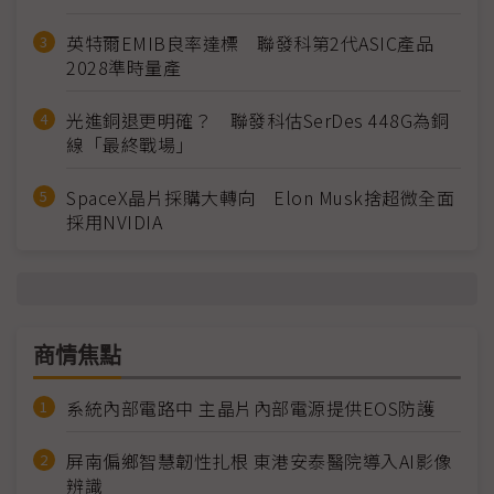
英特爾EMIB良率達標 聯發科第2代ASIC產品
2028準時量產
光進銅退更明確？ 聯發科估SerDes 448G為銅
線「最終戰場」
SpaceX晶片採購大轉向 Elon Musk捨超微全面
採用NVIDIA
商情焦點
系統內部電路中 主晶片內部電源提供EOS防護
屏南偏鄉智慧韌性扎根 東港安泰醫院導入AI影像
辨識