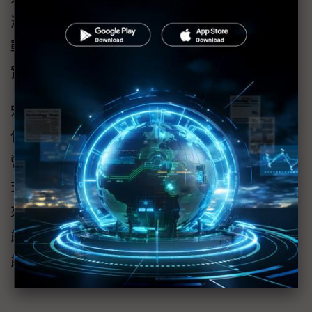
浪潮，宏庭科技將持續深化與Google Cloud的
戰略夥伴關係，投入前瞻AI技術開發，並將堅
實能力轉化為更具競爭力的行業解決方案。」
宏庭科技期許能成為企業最可靠的AI轉型夥
伴，透過數據驅動的智能未來，協助客戶優化
營運決策、提升客戶體驗、創造新的商業模
式，並在瞬息萬變的市場中保持領先地位。未
來，宏庭科技將繼續探索AI在各產業的無限潛
能，為客戶開創更多商業價值，共同邁向更智
能、高效的數位新時代。