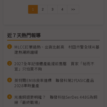
1
2
3
4
>>
近７天熱門報導
MLCC訂單過熱、出貨比創高 村田示警全球AI基
建熱潮將趨緩
2027全年記憶體產能提前售罄 買家「祕而不
宣」只怕買不夠
英特爾EMIB良率達標 聯發科第2代ASIC產品
2028準時量產
光進銅退更明確？ 聯發科估SerDes 448G為銅
線「最終戰場」