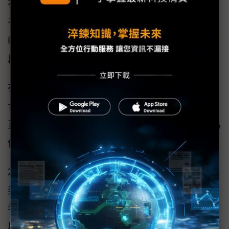
在資料中心和HPC環境中，AI的發展也推動光
子學與共封裝光學元件的發展，以提高數據傳
輸速度與能源效率。 量子運算仍處於早期階
段，但最終可能重塑AI的運算方式。
在上述各個領域中，先進封裝是把不同技術整
合成小巧高效系統的基礎。 台灣的技術領導者
正在推動這種先進封裝創新，KLA很榮幸能成為
他們的合作夥伴。
2025年是KLA在台灣的35週年。 KLA總部位於
美國，是半導體檢測與量測領域的全球領導
者，在全球擁有超過15,000名員工。 KLA台灣
與我們尊貴客戶攜手合作，累積了30年的專業