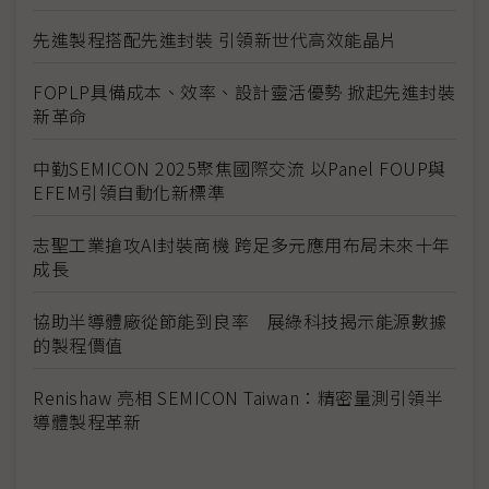
先進製程搭配先進封裝 引領新世代高效能晶片
FOPLP具備成本、效率、設計靈活優勢 掀起先進封裝
新革命
中勤SEMICON 2025聚焦國際交流 以Panel FOUP與
EFEM引領自動化新標準
志聖工業搶攻AI封裝商機 跨足多元應用布局未來十年
成長
協助半導體廠從節能到良率 展綠科技揭示能源數據
的製程價值
Renishaw 亮相 SEMICON Taiwan：精密量測引領半
導體製程革新