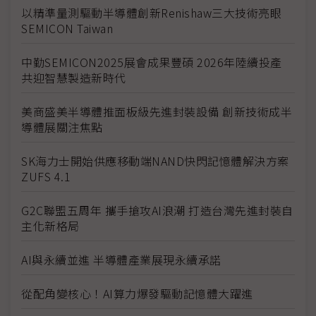
以精準量測驅動半導體創新Renishaw三大技術亮眼
SEMICON Taiwan
中勤SEMICON2025展會成果豐碩 2026年陸續投產
共迎智慧製造新時代
美商盛美半導體推面板級先進封裝設備 創新技術成半
導體展關注焦點
SK海力士開始供應移動端NAND快閃記憶體解決方案
ZUFS 4.1
G2C聯盟五周年 攜手搶攻AI浪潮 打造台灣先進封裝自
主化新格局
AI與永續並進 半導體產業展現永續承諾
從配角變核心！AI算力爆發驅動記憶體大躍進